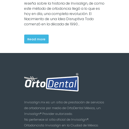
reseña sobre la historia de Invisalign, de como
este método de ortodoncia llegó a lo que es
hoy en día, una completa revolución. El
Nacimiento de una Idea Disruptiva Todo
comenzó en la década de 1990...
Read more
Invisalign.mx es un sitio de prestación de servicios
de ortodoncia por medio de OrtoDental México, un
Invisalign® Provider autorizado.
No pertenece al sitio oficial de Invisalign®.
Ortodoncista Invisalign en la Ciudad de México.