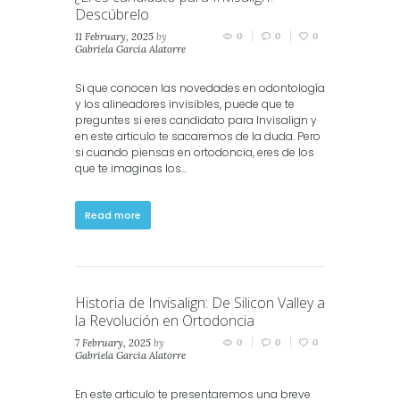
Descúbrelo
11 February, 2025
by
0
0
0
Gabriela Garcia Alatorre
in
Invisalign
Si que conocen las novedades en odontología
y los alineadores invisibles, puede que te
preguntes si eres candidato para Invisalign y
en este articulo te sacaremos de la duda. Pero
si cuando piensas en ortodoncia, eres de los
que te imaginas los...
Read more
Historia de Invisalign: De Silicon Valley a
la Revolución en Ortodoncia
7 February, 2025
by
0
0
0
Gabriela Garcia Alatorre
in
Invisalign
En este articulo te presentaremos una breve