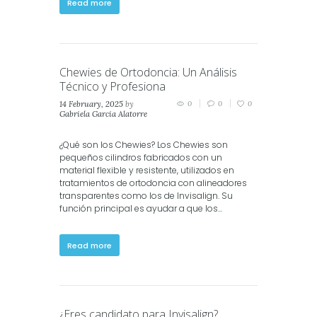
Read more
Chewies de Ortodoncia: Un Análisis
Técnico y Profesiona
14 February, 2025
by
0
0
0
Gabriela Garcia Alatorre
in
Invisalign
¿Qué son los Chewies? Los Chewies son
pequeños cilindros fabricados con un
material flexible y resistente, utilizados en
tratamientos de ortodoncia con alineadores
transparentes como los de Invisalign. Su
función principal es ayudar a que los...
Read more
¿Eres candidato para Invisalign?