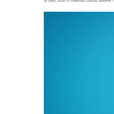
18 June, 2024
by
Gabriela Garcia Alatorre