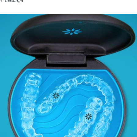
in
Invisalign