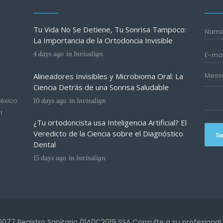
Tu Vida No Se Detiene, Tu Sonrisa Tampoco:
La Importancia de la Ortodoncia Invisible
4 days ago
in
Invisalign
Alineadores Invisibles y Microbioma Oral: La
Ciencia Detrás de una Sonrisa Saludable
éxico.
10 days ago
in
Invisalign
r
¿Tu ortodoncista usa Inteligencia Artificial? El
Veredicto de la Ciencia sobre el Diagnóstico
S
Dental
15 days ago
in
Invisalign
077 Registro Sanitario 0140C2019 SSA Consulte a su profesional d