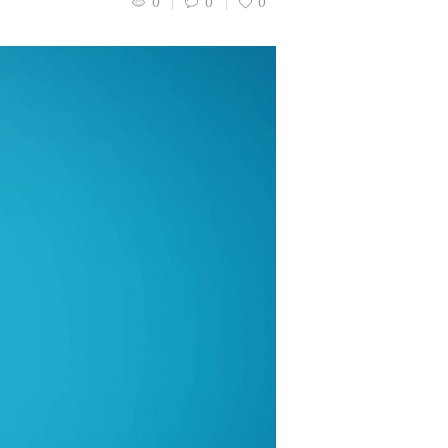
0
0
0