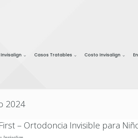
 Invisalign
Casos Tratables
Costo Invisalign
En
io 2024
First – Ortodoncia Invisible para Niñ
in
Invisalign