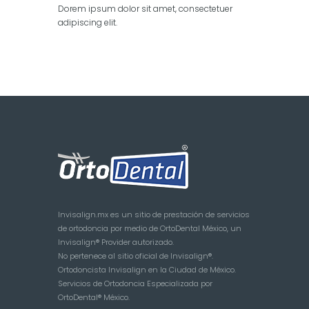
Dorem ipsum dolor sit amet, consectetuer
adipiscing elit.
Invisalign.mx es un sitio de prestación de servicios
de ortodoncia por medio de OrtoDental México, un
Invisalign® Provider autorizado.
No pertenece al sitio oficial de Invisalign®.
Ortodoncista Invisalign en la Ciudad de México.
Servicios de Ortodoncia Especializada por
OrtoDental® México.