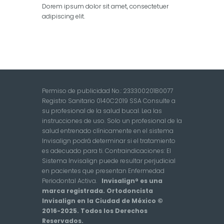
Dorem ipsum dolor sit amet, consectetuer
adipiscing elit.
Permiso de publicidad No.: 233300201B0077
Registro Sanitario 0140C2019 SSA Consulte a
su profesional de la salud bucal. Lea las
instrucciones de uso. Solo un profesional de la
salud entrenado clínicamente en el sistema
Invisalign podrá determinar si el tratamiento
es adecuado para ti. Contraindicaciones: El
Sistema Invisalign puede resultar perjudicial
en pacientes que presentan Enfermedad
Periodontal Activa.
Invisalign® es una
marca registrada. Ortodoncista
Invisalign en la Ciudad de México ©
2016-2025. Todos los Derechos
Reservados.