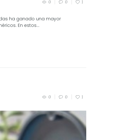
0
0
1
écadas ha ganado una mayor
ricos. En estos...
0
0
1