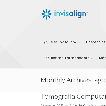
¿Qué es Invisalign?
Diferencias
Encuentra tu ortodoncista
Má
Monthly Archives: ag
Tomografía Computari
24 August, 2022
by
Gabriela Garcia Alatorr