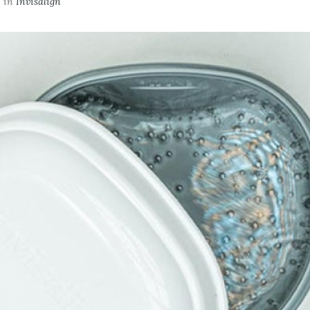
e
in
Invisalign