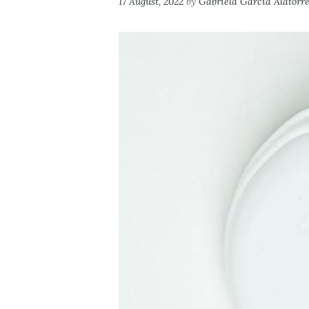
17 August, 2022
by
Gabriela Garcia Alatorr