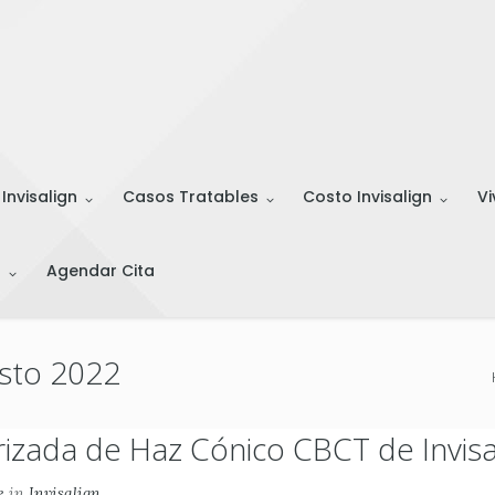
 Invisalign
Casos Tratables
Costo Invisalign
Vi
s
Agendar Cita
osto 2022
zada de Haz Cónico CBCT de Invisa
e
in
Invisalign