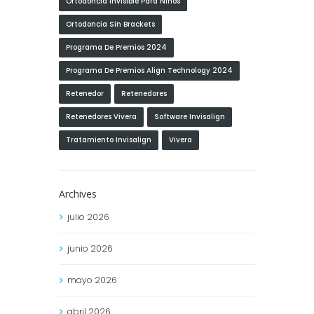
Ortodoncia Invisible Para Niños
Ortodoncia Sin Brackets
Programa De Premios 2024
Programa De Premios Align Technology 2024
Retenedor
Retenedores
Retenedores Vivera
Software Invisalign
Tratamiento Invisalign
Vivera
Archives
julio
2026
junio
2026
mayo
2026
abril
2026