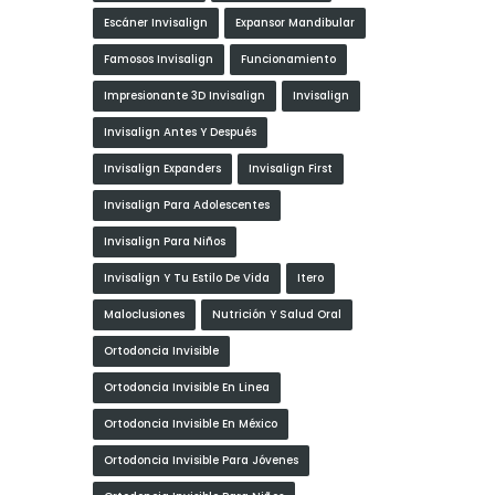
Escáner Invisalign
Expansor Mandibular
Famosos Invisalign
Funcionamiento
Impresionante 3D Invisalign
Invisalign
Invisalign Antes Y Después
Invisalign Expanders
Invisalign First
Invisalign Para Adolescentes
Invisalign Para Niños
Invisalign Y Tu Estilo De Vida
Itero
Maloclusiones
Nutrición Y Salud Oral
Ortodoncia Invisible
Ortodoncia Invisible En Linea
Ortodoncia Invisible En México
Ortodoncia Invisible Para Jóvenes