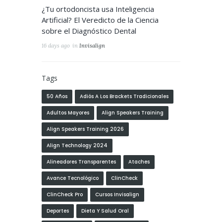
¿Tu ortodoncista usa Inteligencia
Artificial? El Veredicto de la Ciencia
sobre el Diagnóstico Dental
16 days ago
in
Invisalign
Tags
50 Años
Adiós A Los Brackets Tradicionales
Adultos Mayores
Align Speakers Training
Align Speakers Training 2026
Align Technology 2024
Alineadores Transparentes
Ataches
Avance Tecnológico
ClinCheck
ClinCheck Pro
Cursos Invisalign
Deportes
Dieta Y Salud Oral