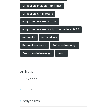
Ortodoncia Invisible Para Niños
Ortodoncia Sin Brackets
Programa De Premios 2024
Programa De Premios Align Technology 2024
Retenedor
Retenedores
Retenedores Vivera
Software Invisalign
Tratamiento Invisalign
Vivera
Archives
julio
2026
junio
2026
mayo
2026