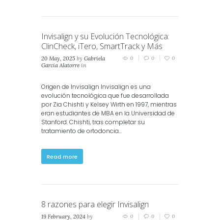
Invisalign y su Evolución Tecnológica:
ClinCheck, iTero, SmartTrack y Más
20 May, 2025
by
Gabriela
0
0
0
Garcia Alatorre
in
Invisalign
Origen de Invisalign Invisalign es una
evolución tecnológica que fue desarrollada
por Zia Chishti y Kelsey Wirth en 1997, mientras
eran estudiantes de MBA en la Universidad de
Stanford. Chishti, tras completar su
tratamiento de ortodoncia...
Read more
8 razones para elegir Invisalign
19 February, 2024
by
0
0
0