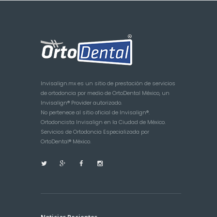
Invisalign.mx es un sitio de prestación de servicios
de ortodoncia por medio de OrtoDental México, un
Invisalign® Provider autorizado.
No pertenece al sitio oficial de Invisalign®.
Ortodoncista Invisalign en la Ciudad de México.
Servicios de Ortodoncia Especializada por
OrtoDental® México.
Noticias Recientes