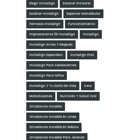
Elegir Invisalign
Escaner Intraoral
Escáner Invisalign
Expansor Mandibular
Famosos Invisalign
Funcionamiento
Impresionante 3D Invisalign
Invisalign
Invisalign Antes Y Después
Invisalign Expanders
Invisalign First
Invisalign Para Adolescentes
Invisalign Para Niños
Invisalign Y Tu Estilo De Vida
Itero
Maloclusiones
Nutrición Y Salud Oral
Ortodoncia Invisible
Ortodoncia Invisible En Linea
Ortodoncia Invisible En México
Ortodoncia Invisible Para Jóvenes