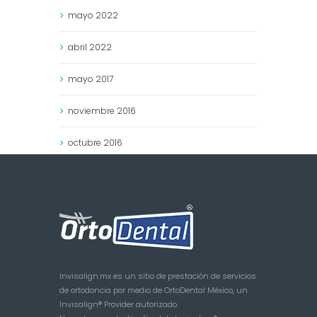
mayo
2022
abril
2022
mayo
2017
noviembre
2016
octubre
2016
Invisalign.mx es un sitio de prestación de servicios
de ortodoncia por medio de OrtoDental México, un
Invisalign® Provider autorizado.