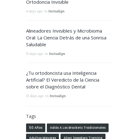
Ortodoncia Invisible
4 days ago
in
Invisalign
Alineadores Invisibles y Microbioma
Oral: La Ciencia Detrás de una Sonrisa
Saludable
11 days ago
in
Invisalign
¿Tu ortodoncista usa Inteligencia
Artificial? El Veredicto de la Ciencia
sobre el Diagnóstico Dental
15 days ago
in
Invisalign
Tags
50 Años
Adiós A Los Brackets Tradicionales
Adultos Mayores
Align Speakers Training