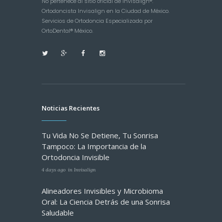
No pertenece al sitio oficial de Invisalign®.
Ortodoncista Invisalign en la Ciudad de México.
Servicios de Ortodoncia Especializada por
OrtoDental® México.
Noticias Recientes
Tu Vida No Se Detiene, Tu Sonrisa
Tampoco: La Importancia de la
Ortodoncia Invisible
4 days ago
in
Invisalign
Alineadores Invisibles y Microbioma
Oral: La Ciencia Detrás de una Sonrisa
Saludable