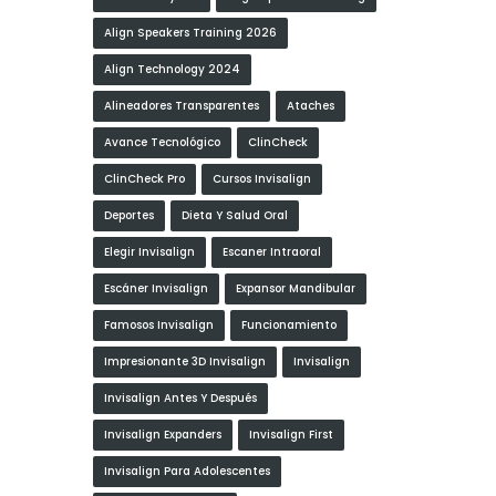
Align Speakers Training 2026
Align Technology 2024
Alineadores Transparentes
Ataches
Avance Tecnológico
ClinCheck
ClinCheck Pro
Cursos Invisalign
Deportes
Dieta Y Salud Oral
Elegir Invisalign
Escaner Intraoral
Escáner Invisalign
Expansor Mandibular
Famosos Invisalign
Funcionamiento
Impresionante 3D Invisalign
Invisalign
Invisalign Antes Y Después
Invisalign Expanders
Invisalign First
Invisalign Para Adolescentes