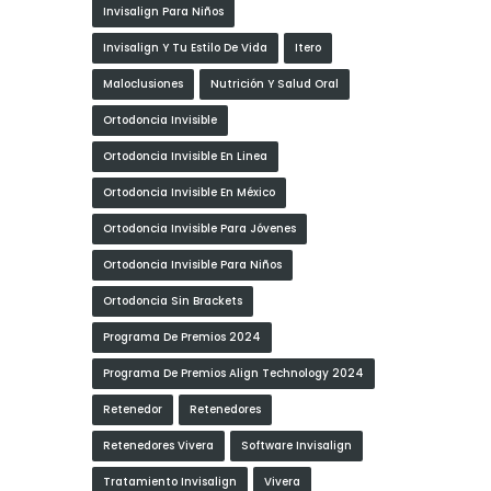
Invisalign Para Niños
Invisalign Y Tu Estilo De Vida
Itero
Maloclusiones
Nutrición Y Salud Oral
Ortodoncia Invisible
Ortodoncia Invisible En Linea
Ortodoncia Invisible En México
Ortodoncia Invisible Para Jóvenes
Ortodoncia Invisible Para Niños
Ortodoncia Sin Brackets
Programa De Premios 2024
Programa De Premios Align Technology 2024
Retenedor
Retenedores
Retenedores Vivera
Software Invisalign
Tratamiento Invisalign
Vivera