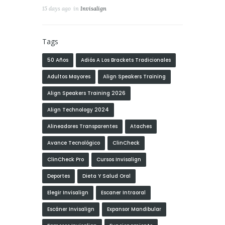
15 days ago
in
Invisalign
Tags
50 Años
Adiós A Los Brackets Tradicionales
Adultos Mayores
Align Speakers Training
Align Speakers Training 2026
Align Technology 2024
Alineadores Transparentes
Ataches
Avance Tecnológico
ClinCheck
ClinCheck Pro
Cursos Invisalign
Deportes
Dieta Y Salud Oral
Elegir Invisalign
Escaner Intraoral
Escáner Invisalign
Expansor Mandibular