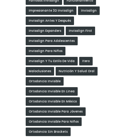
Famosos Invisalign
Funcionamiento
Impresionante 3D Invisalign
Invisalign
Invisalign Antes Y Después
Invisalign Expanders
Invisalign First
Invisalign Para Adolescentes
Invisalign Para Niños
Invisalign Y Tu Estilo De Vida
Itero
Maloclusiones
Nutrición Y Salud Oral
Ortodoncia Invisible
Ortodoncia Invisible En Linea
Ortodoncia Invisible En México
Ortodoncia Invisible Para Jóvenes
Ortodoncia Invisible Para Niños
Ortodoncia Sin Brackets