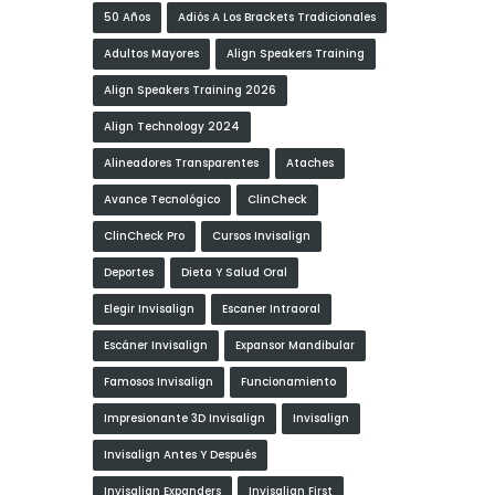
50 Años
Adiós A Los Brackets Tradicionales
Adultos Mayores
Align Speakers Training
Align Speakers Training 2026
Align Technology 2024
Alineadores Transparentes
Ataches
Avance Tecnológico
ClinCheck
ClinCheck Pro
Cursos Invisalign
Deportes
Dieta Y Salud Oral
Elegir Invisalign
Escaner Intraoral
Escáner Invisalign
Expansor Mandibular
Famosos Invisalign
Funcionamiento
Impresionante 3D Invisalign
Invisalign
Invisalign Antes Y Después
Invisalign Expanders
Invisalign First