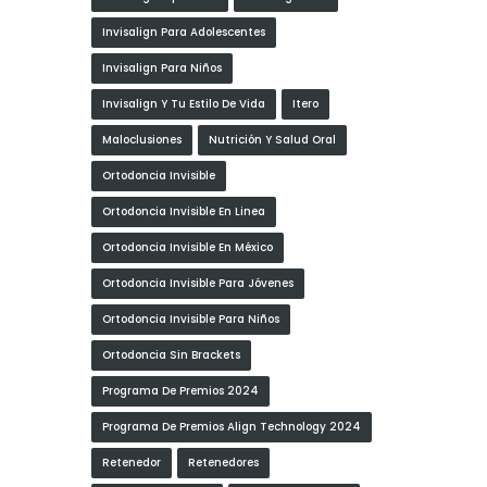
Invisalign Para Adolescentes
Invisalign Para Niños
Invisalign Y Tu Estilo De Vida
Itero
Maloclusiones
Nutrición Y Salud Oral
Ortodoncia Invisible
Ortodoncia Invisible En Linea
Ortodoncia Invisible En México
Ortodoncia Invisible Para Jóvenes
Ortodoncia Invisible Para Niños
Ortodoncia Sin Brackets
Programa De Premios 2024
Programa De Premios Align Technology 2024
Retenedor
Retenedores