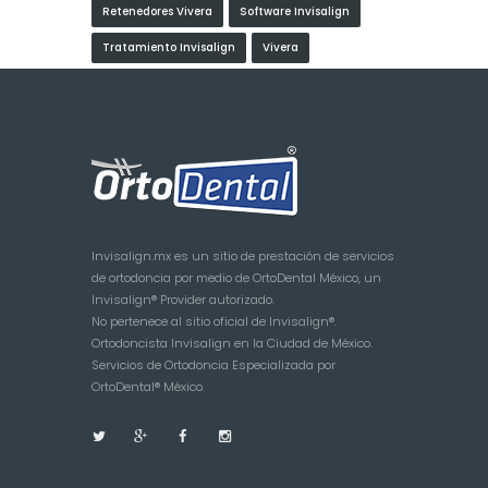
Retenedores Vivera
Software Invisalign
Tratamiento Invisalign
Vivera
Invisalign.mx es un sitio de prestación de servicios
de ortodoncia por medio de OrtoDental México, un
Invisalign® Provider autorizado.
No pertenece al sitio oficial de Invisalign®.
Ortodoncista Invisalign en la Ciudad de México.
Servicios de Ortodoncia Especializada por
OrtoDental® México.