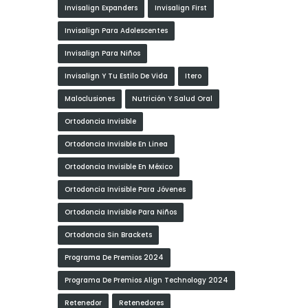
Invisalign Expanders
Invisalign First
Invisalign Para Adolescentes
Invisalign Para Niños
Invisalign Y Tu Estilo De Vida
Itero
Maloclusiones
Nutrición Y Salud Oral
Ortodoncia Invisible
Ortodoncia Invisible En Linea
Ortodoncia Invisible En México
Ortodoncia Invisible Para Jóvenes
Ortodoncia Invisible Para Niños
Ortodoncia Sin Brackets
Programa De Premios 2024
Programa De Premios Align Technology 2024
Retenedor
Retenedores