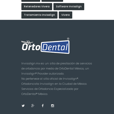
Retenedores Vivera
Software Invisalign
Tratamiento Invisalign
Vivera
Invisalign.mx es un sitio de prestación de servicios
de ortodoncia por medio de OrtoDental México, un
Invisalign® Provider autorizado.
No pertenece al sitio oficial de Invisalign®.
Ortodoncista Invisalign en la Ciudad de México.
Servicios de Ortodoncia Especializada por
OrtoDental® México.