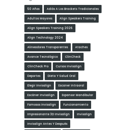
50 Años
Adiós A Los Brackets Tradicionales
Adultos Mayores
Align Speakers Training
Align Speakers Training 2026
Align Technology 2024
Alineadores Transparentes
Ataches
Avance Tecnológico
ClinCheck
ClinCheck Pro
Cursos Invisalign
Deportes
Dieta Y Salud Oral
Elegir Invisalign
Escaner Intraoral
Escáner Invisalign
Expansor Mandibular
Famosos Invisalign
Funcionamiento
Impresionante 3D Invisalign
Invisalign
Invisalign Antes Y Después