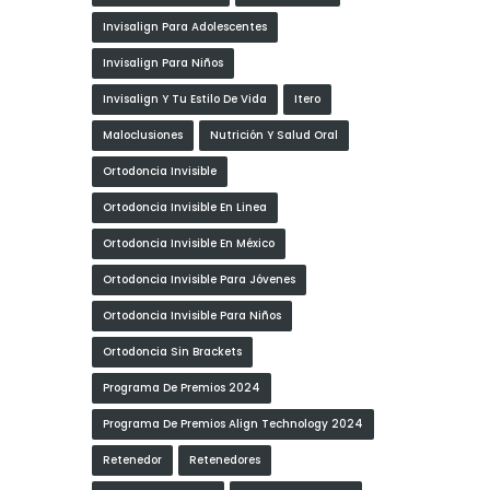
Invisalign Para Adolescentes
Invisalign Para Niños
Invisalign Y Tu Estilo De Vida
Itero
Maloclusiones
Nutrición Y Salud Oral
Ortodoncia Invisible
Ortodoncia Invisible En Linea
Ortodoncia Invisible En México
Ortodoncia Invisible Para Jóvenes
Ortodoncia Invisible Para Niños
Ortodoncia Sin Brackets
Programa De Premios 2024
Programa De Premios Align Technology 2024
Retenedor
Retenedores