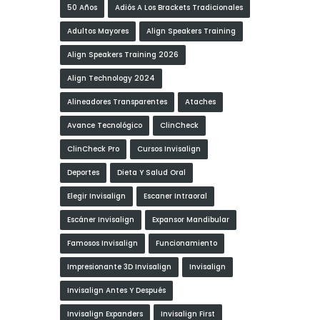
50 Años
Adiós A Los Brackets Tradicionales
Adultos Mayores
Align Speakers Training
Align Speakers Training 2026
Align Technology 2024
Alineadores Transparentes
Ataches
Avance Tecnológico
ClinCheck
ClinCheck Pro
Cursos Invisalign
Deportes
Dieta Y Salud Oral
Elegir Invisalign
Escaner Intraoral
Escáner Invisalign
Expansor Mandibular
Famosos Invisalign
Funcionamiento
Impresionante 3D Invisalign
Invisalign
Invisalign Antes Y Después
Invisalign Expanders
Invisalign First