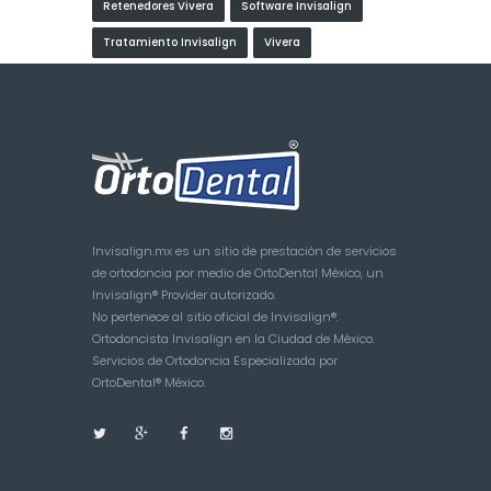
Retenedores Vivera
Software Invisalign
Tratamiento Invisalign
Vivera
Invisalign.mx es un sitio de prestación de servicios
de ortodoncia por medio de OrtoDental México, un
Invisalign® Provider autorizado.
No pertenece al sitio oficial de Invisalign®.
Ortodoncista Invisalign en la Ciudad de México.
Servicios de Ortodoncia Especializada por
OrtoDental® México.