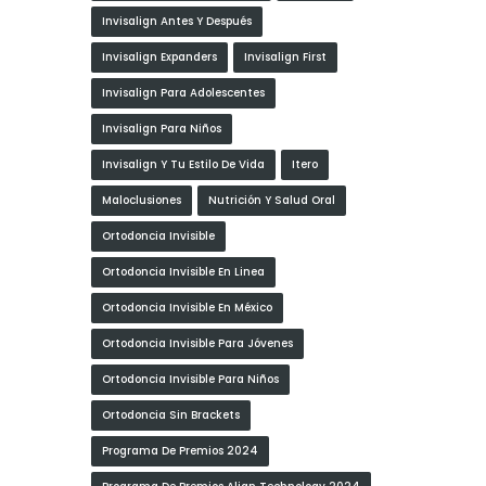
Invisalign Antes Y Después
Invisalign Expanders
Invisalign First
Invisalign Para Adolescentes
Invisalign Para Niños
Invisalign Y Tu Estilo De Vida
Itero
Maloclusiones
Nutrición Y Salud Oral
Ortodoncia Invisible
Ortodoncia Invisible En Linea
Ortodoncia Invisible En México
Ortodoncia Invisible Para Jóvenes
Ortodoncia Invisible Para Niños
Ortodoncia Sin Brackets
Programa De Premios 2024