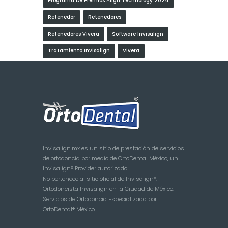
Programa De Premios Align Technology 2024
Retenedor
Retenedores
Retenedores Vivera
Software Invisalign
Tratamiento Invisalign
Vivera
Invisalign.mx es un sitio de prestación de servicios
de ortodoncia por medio de OrtoDental México, un
Invisalign® Provider autorizado.
No pertenece al sitio oficial de Invisalign®.
Ortodoncista Invisalign en la Ciudad de México.
Servicios de Ortodoncia Especializada por
OrtoDental® México.