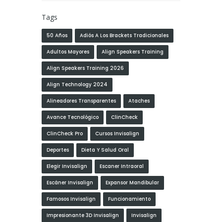
Tags
50 Años
Adiós A Los Brackets Tradicionales
Adultos Mayores
Align Speakers Training
Align Speakers Training 2026
Align Technology 2024
Alineadores Transparentes
Ataches
Avance Tecnológico
ClinCheck
ClinCheck Pro
Cursos Invisalign
Deportes
Dieta Y Salud Oral
Elegir Invisalign
Escaner Intraoral
Escáner Invisalign
Expansor Mandibular
Famosos Invisalign
Funcionamiento
Impresionante 3D Invisalign
Invisalign