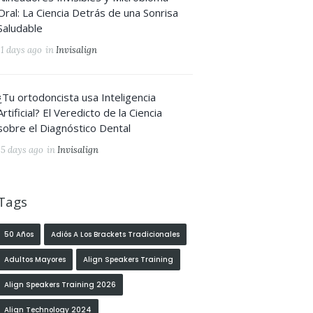
Oral: La Ciencia Detrás de una Sonrisa
Saludable
11 days ago
in
Invisalign
¿Tu ortodoncista usa Inteligencia
Artificial? El Veredicto de la Ciencia
sobre el Diagnóstico Dental
15 days ago
in
Invisalign
Tags
50 Años
Adiós A Los Brackets Tradicionales
Adultos Mayores
Align Speakers Training
Align Speakers Training 2026
Align Technology 2024