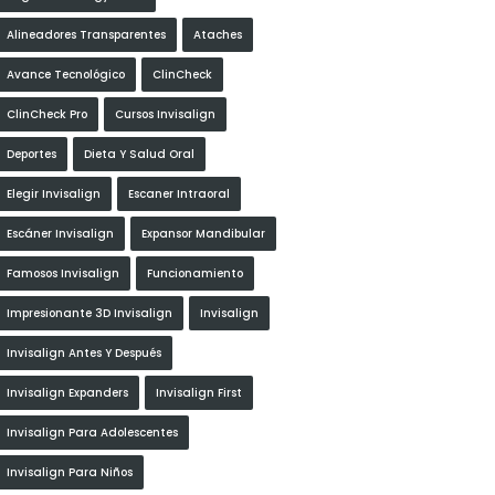
Alineadores Transparentes
Ataches
Avance Tecnológico
ClinCheck
ClinCheck Pro
Cursos Invisalign
Deportes
Dieta Y Salud Oral
Elegir Invisalign
Escaner Intraoral
Escáner Invisalign
Expansor Mandibular
Famosos Invisalign
Funcionamiento
Impresionante 3D Invisalign
Invisalign
Invisalign Antes Y Después
Invisalign Expanders
Invisalign First
Invisalign Para Adolescentes
Invisalign Para Niños