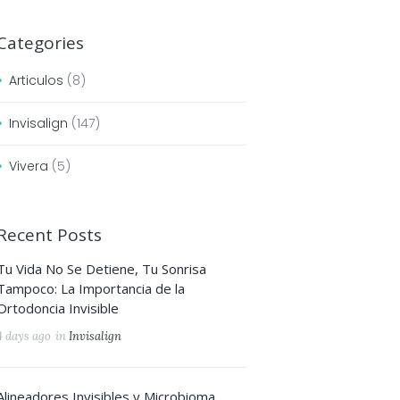
Categories
Articulos
(8)
Invisalign
(147)
Vivera
(5)
Recent Posts
Tu Vida No Se Detiene, Tu Sonrisa
Tampoco: La Importancia de la
Ortodoncia Invisible
Next item
4 days ago
in
Invisalign
Caso-3-Frente
Alineadores Invisibles y Microbioma