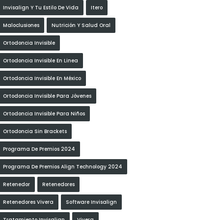
Invisalign Y Tu Estilo De Vida
Itero
Maloclusiones
Nutrición Y Salud Oral
Ortodoncia Invisible
Ortodoncia Invisible En Linea
Ortodoncia Invisible En México
Ortodoncia Invisible Para Jóvenes
Ortodoncia Invisible Para Niños
Ortodoncia Sin Brackets
Programa De Premios 2024
Programa De Premios Align Technology 2024
Retenedor
Retenedores
Retenedores Vivera
Software Invisalign
Tratamiento Invisalign
Vivera