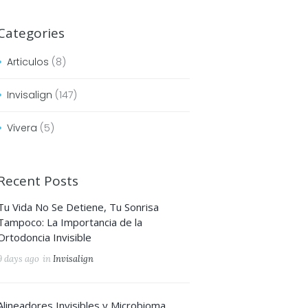
Categories
Articulos
(8)
Invisalign
(147)
Vivera
(5)
Recent Posts
Tu Vida No Se Detiene, Tu Sonrisa
Tampoco: La Importancia de la
Ortodoncia Invisible
9 days ago
in
Invisalign
Alineadores Invisibles y Microbioma