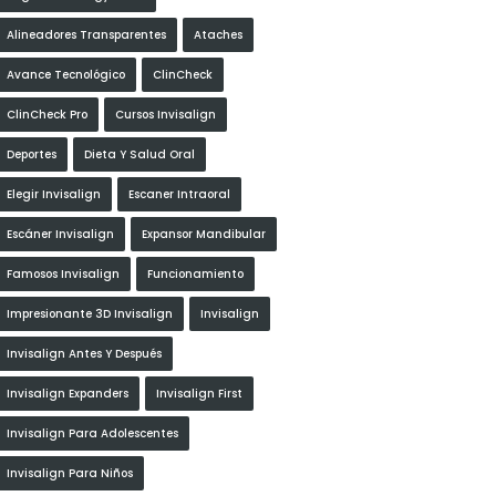
Alineadores Transparentes
Ataches
Avance Tecnológico
ClinCheck
ClinCheck Pro
Cursos Invisalign
Deportes
Dieta Y Salud Oral
Elegir Invisalign
Escaner Intraoral
Escáner Invisalign
Expansor Mandibular
Famosos Invisalign
Funcionamiento
Impresionante 3D Invisalign
Invisalign
Invisalign Antes Y Después
Invisalign Expanders
Invisalign First
Invisalign Para Adolescentes
Invisalign Para Niños