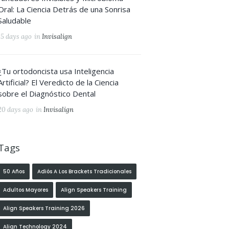
Oral: La Ciencia Detrás de una Sonrisa
Saludable
15 days ago
in
Invisalign
¿Tu ortodoncista usa Inteligencia
Artificial? El Veredicto de la Ciencia
sobre el Diagnóstico Dental
20 days ago
in
Invisalign
Tags
50 Años
Adiós A Los Brackets Tradicionales
Adultos Mayores
Align Speakers Training
Align Speakers Training 2026
Align Technology 2024