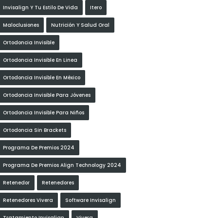
Invisalign Y Tu Estilo De Vida
Itero
Maloclusiones
Nutrición Y Salud Oral
Ortodoncia Invisible
Ortodoncia Invisible En Linea
Ortodoncia Invisible En México
Ortodoncia Invisible Para Jóvenes
Ortodoncia Invisible Para Niños
Ortodoncia Sin Brackets
Programa De Premios 2024
Programa De Premios Align Technology 2024
Retenedor
Retenedores
Retenedores Vivera
Software Invisalign
Tratamiento Invisalign
Vivera