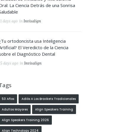
Oral: La Ciencia Detrás de una Sonrisa
Saludable
11 days ago
in
Invisalign
¿Tu ortodoncista usa Inteligencia
Artificial? El Veredicto de la Ciencia
sobre el Diagnóstico Dental
15 days ago
in
Invisalign
Tags
50 Años
Adiós A Los Brackets Tradicionales
Adultos Mayores
Align Speakers Training
Align Speakers Training 2026
Align Technology 2024