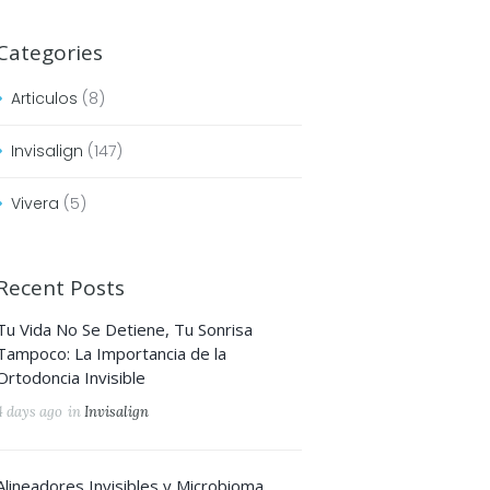
Categories
Articulos
(8)
Invisalign
(147)
Vivera
(5)
Recent Posts
Tu Vida No Se Detiene, Tu Sonrisa
Tampoco: La Importancia de la
Ortodoncia Invisible
4 days ago
in
Invisalign
Alineadores Invisibles y Microbioma