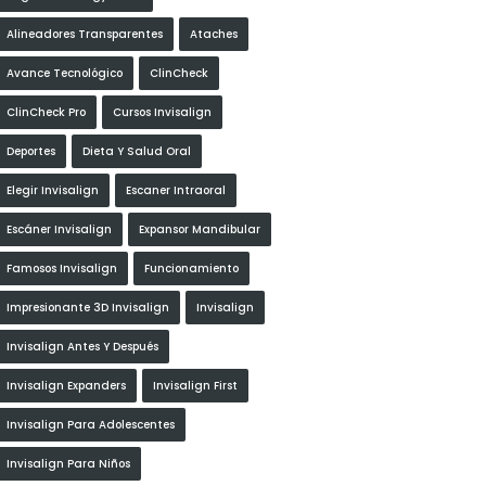
Alineadores Transparentes
Ataches
Avance Tecnológico
ClinCheck
ClinCheck Pro
Cursos Invisalign
Deportes
Dieta Y Salud Oral
Elegir Invisalign
Escaner Intraoral
Escáner Invisalign
Expansor Mandibular
Famosos Invisalign
Funcionamiento
Impresionante 3D Invisalign
Invisalign
Invisalign Antes Y Después
Invisalign Expanders
Invisalign First
Invisalign Para Adolescentes
Invisalign Para Niños