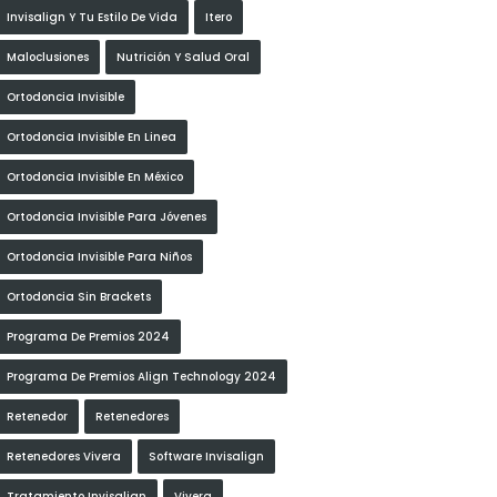
Invisalign Y Tu Estilo De Vida
Itero
Maloclusiones
Nutrición Y Salud Oral
Ortodoncia Invisible
Ortodoncia Invisible En Linea
Ortodoncia Invisible En México
Ortodoncia Invisible Para Jóvenes
Ortodoncia Invisible Para Niños
Ortodoncia Sin Brackets
Programa De Premios 2024
Programa De Premios Align Technology 2024
Retenedor
Retenedores
Retenedores Vivera
Software Invisalign
Tratamiento Invisalign
Vivera