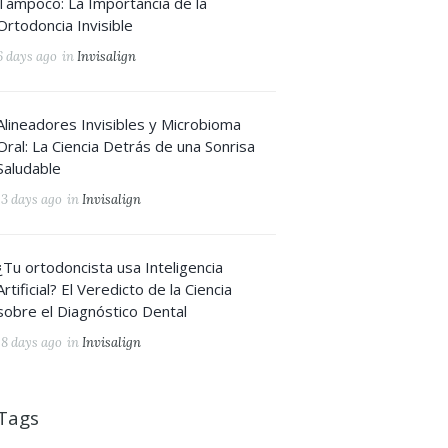
Tampoco: La Importancia de la
Ortodoncia Invisible
6 days ago
in
Invisalign
Alineadores Invisibles y Microbioma
Oral: La Ciencia Detrás de una Sonrisa
Saludable
13 days ago
in
Invisalign
¿Tu ortodoncista usa Inteligencia
Artificial? El Veredicto de la Ciencia
sobre el Diagnóstico Dental
18 days ago
in
Invisalign
Tags