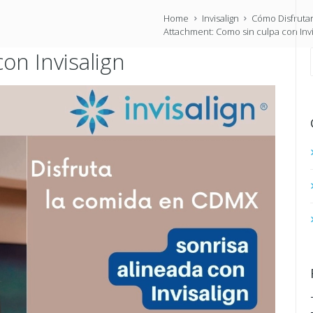
Home
Invisalign
Cómo Disfrutar
Attachment: Como sin culpa con Invi
on Invisalign