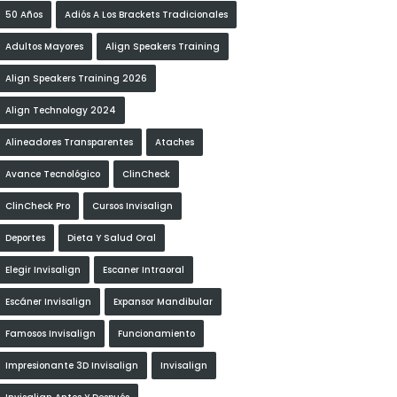
50 Años
Adiós A Los Brackets Tradicionales
Adultos Mayores
Align Speakers Training
Align Speakers Training 2026
Align Technology 2024
Alineadores Transparentes
Ataches
Avance Tecnológico
ClinCheck
ClinCheck Pro
Cursos Invisalign
Deportes
Dieta Y Salud Oral
Elegir Invisalign
Escaner Intraoral
Escáner Invisalign
Expansor Mandibular
Famosos Invisalign
Funcionamiento
Impresionante 3D Invisalign
Invisalign