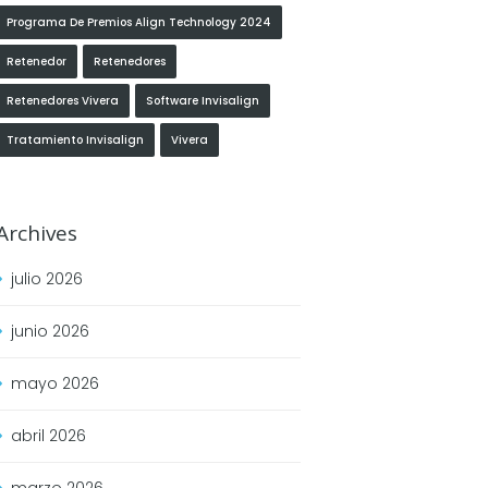
Programa De Premios Align Technology 2024
Retenedor
Retenedores
Retenedores Vivera
Software Invisalign
Tratamiento Invisalign
Vivera
Archives
julio
2026
junio
2026
mayo
2026
abril
2026
marzo
2026