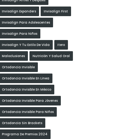
Invisalign Antes Y Después
Invisalign Expanders
Invisalign First
Invisalign Para Adolescentes
Invisalign Para Niños
Invisalign Y Tu Estilo De Vida
Itero
Maloclusiones
Nutrición Y Salud Oral
Ortodoncia Invisible
Ortodoncia Invisible En Linea
Ortodoncia Invisible En México
Ortodoncia Invisible Para Jóvenes
Ortodoncia Invisible Para Niños
Ortodoncia Sin Brackets
Programa De Premios 2024