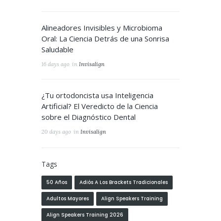
Alineadores Invisibles y Microbioma
Oral: La Ciencia Detrás de una Sonrisa
Saludable
16 days ago
in
Invisalign
¿Tu ortodoncista usa Inteligencia
Artificial? El Veredicto de la Ciencia
sobre el Diagnóstico Dental
20 days ago
in
Invisalign
Tags
50 Años
Adiós A Los Brackets Tradicionales
Adultos Mayores
Align Speakers Training
Align Speakers Training 2026