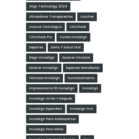
Align Technology 2024
Alineadores Transparentes
Ataches
Avance Tecnológico
ClinCheck
ClinCheck Pro
Cursos Invisalign
Deportes
Dieta Y Salud Oral
Elegir Invisalign
Escaner Intraoral
Escáner Invisalign
Expansor Mandibular
Famosos Invisalign
Funcionamiento
Impresionante 3D Invisalign
Invisalign
Invisalign Antes Y Después
Invisalign Expanders
Invisalign First
Invisalign Para Adolescentes
Invisalign Para Niños