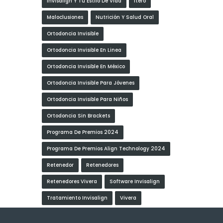
Invisalign Y Tu Estilo De Vida
Itero
Maloclusiones
Nutrición Y Salud Oral
Ortodoncia Invisible
Ortodoncia Invisible En Linea
Ortodoncia Invisible En México
Ortodoncia Invisible Para Jóvenes
Ortodoncia Invisible Para Niños
Ortodoncia Sin Brackets
Programa De Premios 2024
Programa De Premios Align Technology 2024
Retenedor
Retenedores
Retenedores Vivera
Software Invisalign
Tratamiento Invisalign
Vivera