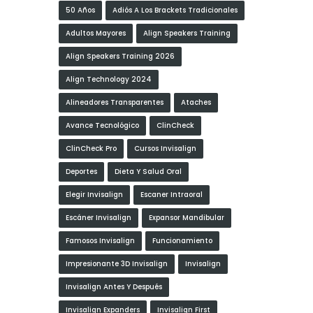
50 Años
Adiós A Los Brackets Tradicionales
Adultos Mayores
Align Speakers Training
Align Speakers Training 2026
Align Technology 2024
Alineadores Transparentes
Ataches
Avance Tecnológico
ClinCheck
ClinCheck Pro
Cursos Invisalign
Deportes
Dieta Y Salud Oral
Elegir Invisalign
Escaner Intraoral
Escáner Invisalign
Expansor Mandibular
Famosos Invisalign
Funcionamiento
Impresionante 3D Invisalign
Invisalign
Invisalign Antes Y Después
Invisalign Expanders
Invisalign First