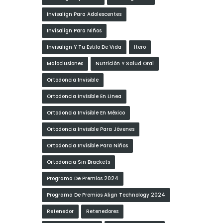
Invisalign Para Adolescentes
Invisalign Para Niños
Invisalign Y Tu Estilo De Vida
Itero
Maloclusiones
Nutrición Y Salud Oral
Ortodoncia Invisible
Ortodoncia Invisible En Linea
Ortodoncia Invisible En México
Ortodoncia Invisible Para Jóvenes
Ortodoncia Invisible Para Niños
Ortodoncia Sin Brackets
Programa De Premios 2024
Programa De Premios Align Technology 2024
Retenedor
Retenedores