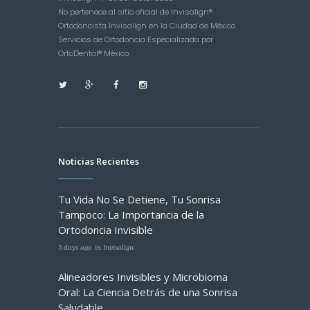
No pertenece al sitio oficial de Invisalign®.
Ortodoncista Invisalign en la Ciudad de México.
Servicios de Ortodoncia Especializada por
OrtoDental® México.
Noticias Recientes
Tu Vida No Se Detiene, Tu Sonrisa
Tampoco: La Importancia de la
Ortodoncia Invisible
5 days ago
in
Invisalign
Alineadores Invisibles y Microbioma
Oral: La Ciencia Detrás de una Sonrisa
Saludable