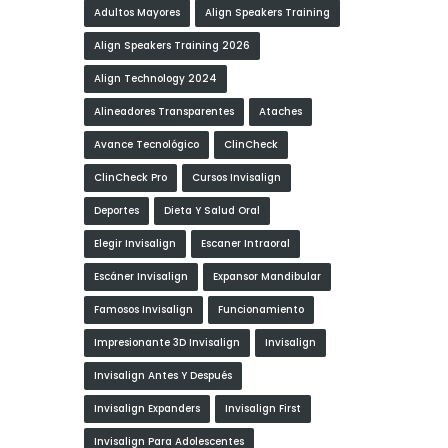
Adultos Mayores
Align Speakers Training
Align Speakers Training 2026
Align Technology 2024
Alineadores Transparentes
Ataches
Avance Tecnológico
ClinCheck
ClinCheck Pro
Cursos Invisalign
Deportes
Dieta Y Salud Oral
Elegir Invisalign
Escaner Intraoral
Escáner Invisalign
Expansor Mandibular
Famosos Invisalign
Funcionamiento
Impresionante 3D Invisalign
Invisalign
Invisalign Antes Y Después
Invisalign Expanders
Invisalign First
Invisalign Para Adolescentes