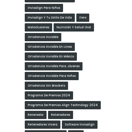
Invisalign Para Niños
Invisalign Y Tu Estilo De Vida
Itero
Maloclusiones
Nutrición Y Salud Oral
Ortodoncia Invisible
Ortodoncia Invisible En Linea
Ortodoncia Invisible En México
Ortodoncia Invisible Para Jóvenes
Ortodoncia Invisible Para Niños
Ortodoncia Sin Brackets
Programa De Premios 2024
Programa De Premios Align Technology 2024
Retenedor
Retenedores
Retenedores Vivera
Software Invisalign