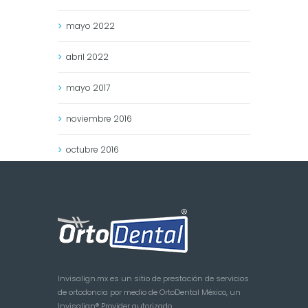
mayo
2022
abril
2022
mayo
2017
noviembre
2016
octubre
2016
Invisalign.mx es un sitio de prestación de servicios
de ortodoncia por medio de OrtoDental México, un
Invisalign® Provider autorizado.