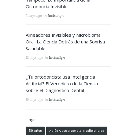
Ortodoncia Invisible
5 days ago
in
Invisalign
Alineadores Invisibles y Microbioma
Oral: La Ciencia Detrás de una Sonrisa
Saludable
12 days ago
in
Invisalign
¿Tu ortodoncista usa Inteligencia
Artificial? El Veredicto de la Ciencia
sobre el Diagnóstico Dental
16 days ago
in
Invisalign
Tags
50 Años
Adiós A Los Brackets Tradicionales