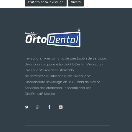
Tratamiento Invisalign
Vivera
Invisalign.mx es un sitio de prestación de servicios
de ortodoncia por medio de OrtoDental México, un
Invisalign® Provider autorizado.
No pertenece al sitio oficial de Invisalign®.
Ortodoncista Invisalign en la Ciudad de México.
Servicios de Ortodoncia Especializada por
OrtoDental® México.