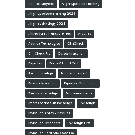
Adultos Mayores
Align Speakers Training
Align Speakers Training 2026
Align Technology 2024
Alineadores Transparentes
Ataches
Avance Tecnológico
ClinCheck
ClinCheck Pro
Cursos Invisalign
Deportes
Dieta Y Salud Oral
Elegir Invisalign
Escaner Intraoral
Escáner Invisalign
Expansor Mandibular
Famosos Invisalign
Funcionamiento
Impresionante 3D Invisalign
Invisalign
Invisalign Antes Y Después
Invisalign Expanders
Invisalign First
Invisalign Para Adolescentes