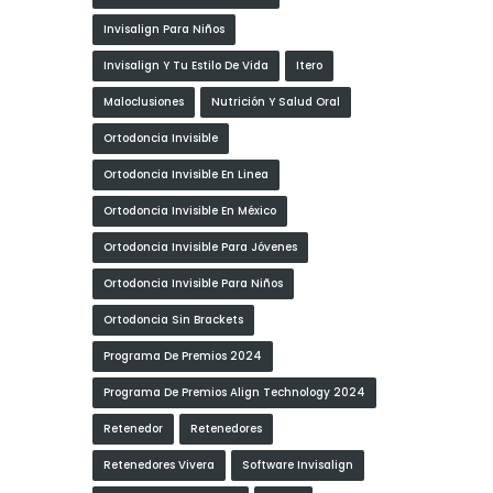
Invisalign Para Niños
Invisalign Y Tu Estilo De Vida
Itero
Maloclusiones
Nutrición Y Salud Oral
Ortodoncia Invisible
Ortodoncia Invisible En Linea
Ortodoncia Invisible En México
Ortodoncia Invisible Para Jóvenes
Ortodoncia Invisible Para Niños
Ortodoncia Sin Brackets
Programa De Premios 2024
Programa De Premios Align Technology 2024
Retenedor
Retenedores
Retenedores Vivera
Software Invisalign