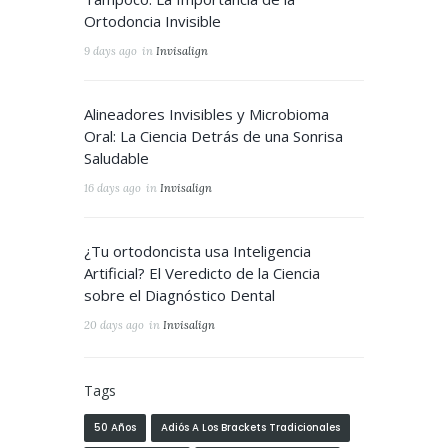
Ortodoncia Invisible
9 days ago
in
Invisalign
Alineadores Invisibles y Microbioma
Oral: La Ciencia Detrás de una Sonrisa
Saludable
16 days ago
in
Invisalign
¿Tu ortodoncista usa Inteligencia
Artificial? El Veredicto de la Ciencia
sobre el Diagnóstico Dental
20 days ago
in
Invisalign
Tags
50 Años
Adiós A Los Brackets Tradicionales