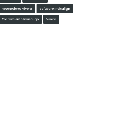
Retenedores Vivera
Software Invisalign
Tratamiento Invisalign
Vivera