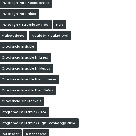
Invisalign Para Adolescentes
Invisalign Para Niños
Invisalign Y Tu Estilo De Vida
Itero
Maloclusiones
Nutrición Y Salud Oral
Ortodoncia Invisible
Ortodoncia Invisible En Linea
Ortodoncia Invisible En México
Ortodoncia Invisible Para Jóvenes
Ortodoncia Invisible Para Niños
Ortodoncia Sin Brackets
Programa De Premios 2024
Programa De Premios Align Technology 2024
Retenedor
Retenedores