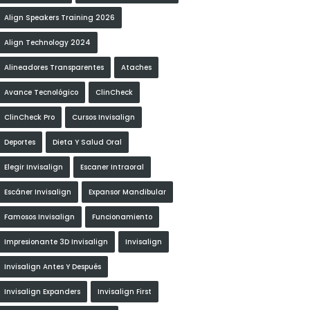
Align Speakers Training 2026
Align Technology 2024
Alineadores Transparentes
Ataches
Avance Tecnológico
ClinCheck
ClinCheck Pro
Cursos Invisalign
Deportes
Dieta Y Salud Oral
Elegir Invisalign
Escaner Intraoral
Escáner Invisalign
Expansor Mandibular
Famosos Invisalign
Funcionamiento
Impresionante 3D Invisalign
Invisalign
Invisalign Antes Y Después
Invisalign Expanders
Invisalign First