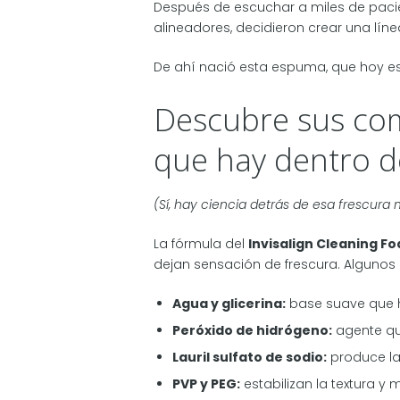
Después de escuchar a miles de pacien
alineadores, decidieron crear una lí
De ahí nació esta espuma, que hoy es p
Descubre sus co
que hay dentro de
(Sí, hay ciencia detrás de esa frescura
La fórmula del
Invisalign Cleaning F
dejan sensación de frescura. Algunos 
Agua y glicerina:
base suave que hi
Peróxido de hidrógeno:
agente qu
Lauril sulfato de sodio:
produce la
PVP y PEG:
estabilizan la textura y 