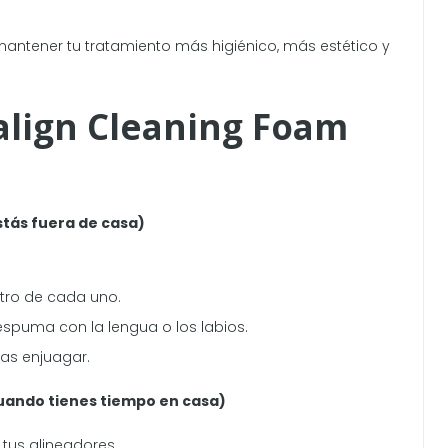
antener tu tratamiento más higiénico, más estético y
align Cleaning Foam
stás fuera de casa)
ro de cada uno.
 espuma con la lengua o los labios.
itas enjuagar.
uando tienes tiempo en casa)
 tus alineadores.