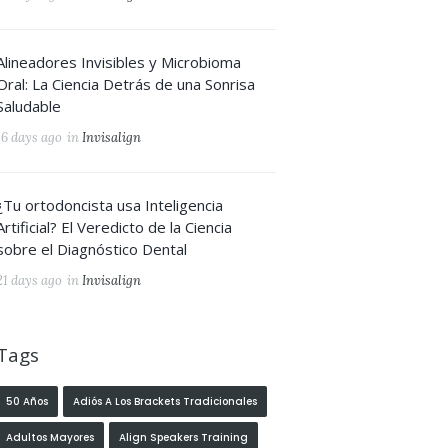
Alineadores Invisibles y Microbioma
Oral: La Ciencia Detrás de una Sonrisa
Saludable
16 days ago
in
Invisalign
¿Tu ortodoncista usa Inteligencia
Artificial? El Veredicto de la Ciencia
sobre el Diagnóstico Dental
21 days ago
in
Invisalign
Tags
50 Años
Adiós A Los Brackets Tradicionales
Adultos Mayores
Align Speakers Training