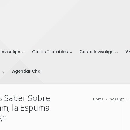
 Invisalign
Casos Tratables
Costo Invisalign
Vi
s
Agendar Cita
s Saber Sobre
Home
Invisalign
oam, la Espuma
gn