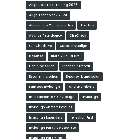
Align Speakers Training 2026
Align Technology 2024
Alineadores Transparentes
Ataches
Avance Tecnológico
ClinCheck
ClinCheck Pro
Cursos Invisalign
Deportes
Dieta Y Salud Oral
Elegir Invisalign
Escaner Intraoral
Escáner Invisalign
Expansor Mandibular
Famosos Invisalign
Funcionamiento
Impresionante 3D Invisalign
Invisalign
Invisalign Antes Y Después
Invisalign Expanders
Invisalign First
Invisalign Para Adolescentes
Invisalign Para Niños