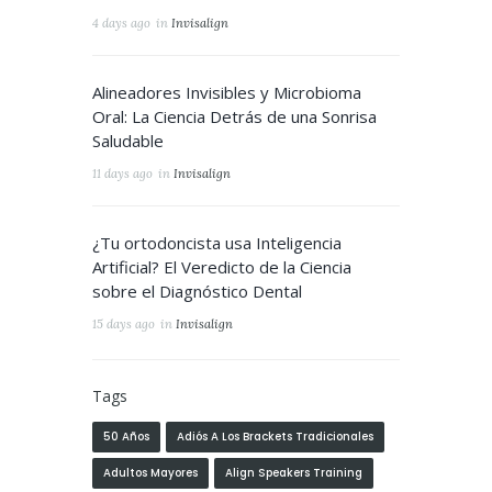
4 days ago
in
Invisalign
Alineadores Invisibles y Microbioma
Oral: La Ciencia Detrás de una Sonrisa
Saludable
11 days ago
in
Invisalign
¿Tu ortodoncista usa Inteligencia
Artificial? El Veredicto de la Ciencia
sobre el Diagnóstico Dental
15 days ago
in
Invisalign
Tags
50 Años
Adiós A Los Brackets Tradicionales
Adultos Mayores
Align Speakers Training