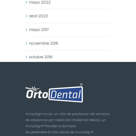
mayo
2022
abril
2022
mayo
2017
noviembre
2016
octubre
2016
Invisalign.mx es un sitio de prestación de servicios
de ortodoncia por medio de OrtoDental México, un
Invisalign® Provider autorizado.
No pertenece al sitio oficial de Invisalign®.