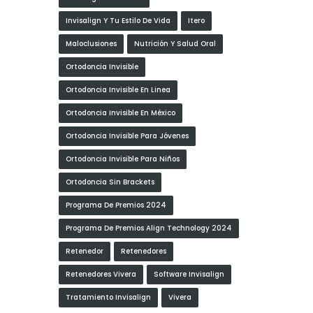
Invisalign Y Tu Estilo De Vida
Itero
Maloclusiones
Nutrición Y Salud Oral
Ortodoncia Invisible
Ortodoncia Invisible En Linea
Ortodoncia Invisible En México
Ortodoncia Invisible Para Jóvenes
Ortodoncia Invisible Para Niños
Ortodoncia Sin Brackets
Programa De Premios 2024
Programa De Premios Align Technology 2024
Retenedor
Retenedores
Retenedores Vivera
Software Invisalign
Tratamiento Invisalign
Vivera