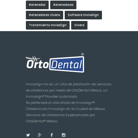
Retenedor
Retenedores
Retenedores Vivera
Software Invisalign
Tratamiento Invisalign
Vivera
Invisalign.mx es un sitio de prestación de servicios
de ortodoncia por medio de OrtoDental México, un
Invisalign® Provider autorizado.
No pertenece al sitio oficial de Invisalign®.
Ortodoncista Invisalign en la Ciudad de México.
Servicios de Ortodoncia Especializada por
OrtoDental® México.