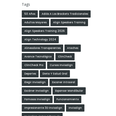
Tags
50 Años
Adiós A Los Brackets Tradicionales
Adultos Mayores
Align Speakers Training
Align Speakers Training 2026
Align Technology 2024
Alineadores Transparentes
Ataches
Avance Tecnológico
ClinCheck
ClinCheck Pro
Cursos Invisalign
Deportes
Dieta Y Salud Oral
Elegir Invisalign
Escaner Intraoral
Escáner Invisalign
Expansor Mandibular
Famosos Invisalign
Funcionamiento
Impresionante 3D Invisalign
Invisalign