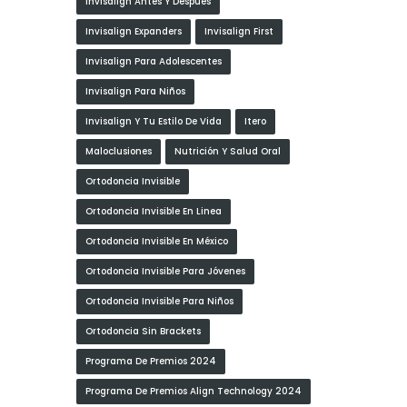
Invisalign Antes Y Después
Invisalign Expanders
Invisalign First
Invisalign Para Adolescentes
Invisalign Para Niños
Invisalign Y Tu Estilo De Vida
Itero
Maloclusiones
Nutrición Y Salud Oral
Ortodoncia Invisible
Ortodoncia Invisible En Linea
Ortodoncia Invisible En México
Ortodoncia Invisible Para Jóvenes
Ortodoncia Invisible Para Niños
Ortodoncia Sin Brackets
Programa De Premios 2024
Programa De Premios Align Technology 2024