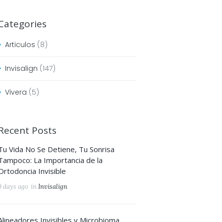
Categories
Articulos
(8)
Invisalign
(147)
Vivera
(5)
Recent Posts
Tu Vida No Se Detiene, Tu Sonrisa
Next item
Tampoco: La Importancia de la
dentist-3
Ortodoncia Invisible
9 days ago
in
Invisalign
Alineadores Invisibles y Microbioma