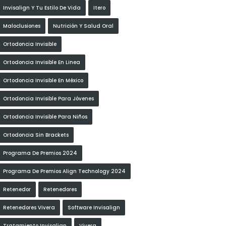
Invisalign Y Tu Estilo De Vida
Itero
Maloclusiones
Nutrición Y Salud Oral
Ortodoncia Invisible
Ortodoncia Invisible En Linea
Ortodoncia Invisible En México
Ortodoncia Invisible Para Jóvenes
Ortodoncia Invisible Para Niños
Ortodoncia Sin Brackets
Programa De Premios 2024
Programa De Premios Align Technology 2024
Retenedor
Retenedores
Retenedores Vivera
Software Invisalign
Tratamiento Invisalign
Vivera