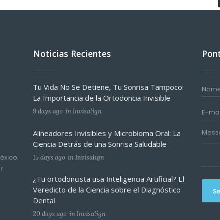
Noticias Recientes
Pont
Tu Vida No Se Detiene, Tu Sonrisa Tampoco:
La Importancia de la Ortodoncia Invisible
9 days ago
in
Invisalign
Alineadores Invisibles y Microbioma Oral: La
Ciencia Detrás de una Sonrisa Saludable
éxico.
15 days ago
in
Invisalign
r
¿Tu ortodoncista usa Inteligencia Artificial? El
Veredicto de la Ciencia sobre el Diagnóstico
S
Dental
20 days ago
in
Invisalign