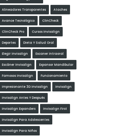
Alineadores Transparentes
Ataches
Avance Tecnológico
ClinCheck
ClinCheck Pro
Cursos Invisalign
Deportes
Dieta Y Salud Oral
Elegir Invisalign
Escaner Intraoral
Escáner Invisalign
Expansor Mandibular
Famosos Invisalign
Funcionamiento
Impresionante 3D Invisalign
Invisalign
Invisalign Antes Y Después
Invisalign Expanders
Invisalign First
Invisalign Para Adolescentes
Invisalign Para Niños