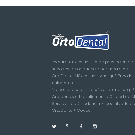
Invisalign.mx es un sitio de prestación de
servicios de ortodoncia por medio de
OrtoDental México, un Invisalign® Provider
autorizado.
No pertenece al sitio oficial de Invisalign®.
Ortodoncista Invisalign en la Ciudad de M
Servicios de Ortodoncia Especializada po
OrtoDental® México.