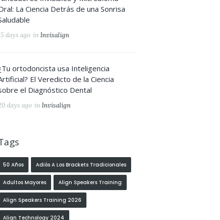
Oral: La Ciencia Detrás de una Sonrisa
Saludable
15 days ago
in
Invisalign
¿Tu ortodoncista usa Inteligencia
Artificial? El Veredicto de la Ciencia
sobre el Diagnóstico Dental
20 days ago
in
Invisalign
Tags
50 Años
Adiós A Los Brackets Tradicionales
Adultos Mayores
Align Speakers Training
Align Speakers Training 2026
Align Technology 2024