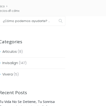
xico
recios-df-cdmx
Categories
Articulos
(8)
Invisalign
(147)
Vivera
(5)
Recent Posts
Tu Vida No Se Detiene, Tu Sonrisa