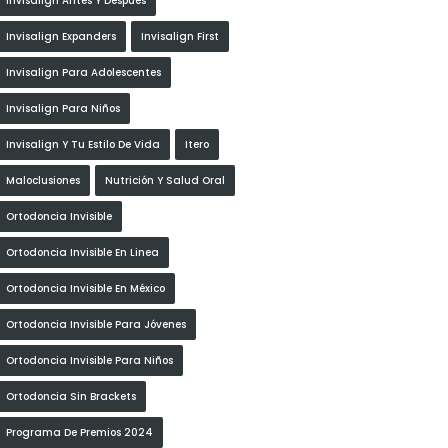
Invisalign Antes Y Después
Invisalign Expanders
Invisalign First
Invisalign Para Adolescentes
Invisalign Para Niños
Invisalign Y Tu Estilo De Vida
Itero
Maloclusiones
Nutrición Y Salud Oral
Ortodoncia Invisible
Ortodoncia Invisible En Linea
Ortodoncia Invisible En México
Ortodoncia Invisible Para Jóvenes
Ortodoncia Invisible Para Niños
Ortodoncia Sin Brackets
Programa De Premios 2024