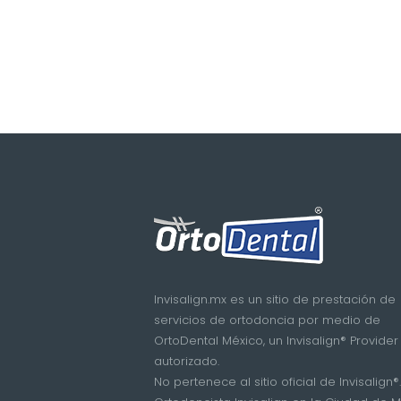
Invisalign.mx es un sitio de prestación de
servicios de ortodoncia por medio de
OrtoDental México, un Invisalign® Provider
autorizado.
No pertenece al sitio oficial de Invisalign®.