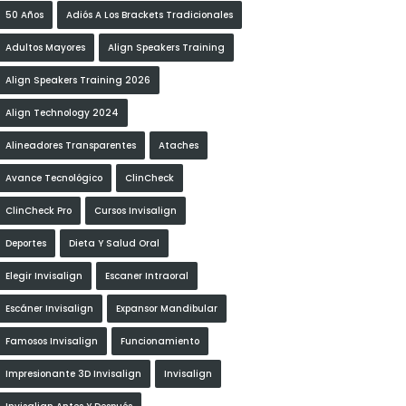
50 Años
Adiós A Los Brackets Tradicionales
Adultos Mayores
Align Speakers Training
Align Speakers Training 2026
Align Technology 2024
Alineadores Transparentes
Ataches
Avance Tecnológico
ClinCheck
ClinCheck Pro
Cursos Invisalign
Deportes
Dieta Y Salud Oral
Elegir Invisalign
Escaner Intraoral
Escáner Invisalign
Expansor Mandibular
Famosos Invisalign
Funcionamiento
Impresionante 3D Invisalign
Invisalign