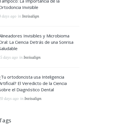
Tampoco: La Importancia de la
Ortodoncia Invisible
9 days ago
in
Invisalign
Alineadores Invisibles y Microbioma
Oral: La Ciencia Detrás de una Sonrisa
Saludable
15 days ago
in
Invisalign
¿Tu ortodoncista usa Inteligencia
Artificial? El Veredicto de la Ciencia
sobre el Diagnóstico Dental
20 days ago
in
Invisalign
Tags