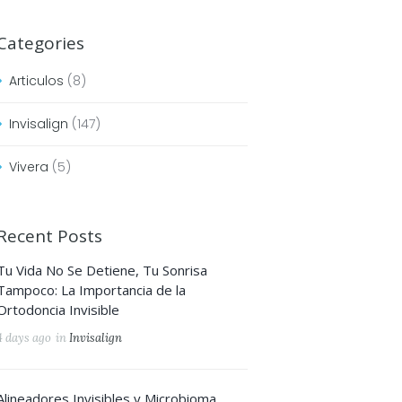
Categories
Articulos
(8)
Next item
mediatemple
Invisalign
(147)
Vivera
(5)
Recent Posts
Tu Vida No Se Detiene, Tu Sonrisa
Tampoco: La Importancia de la
Ortodoncia Invisible
4 days ago
in
Invisalign
Alineadores Invisibles y Microbioma