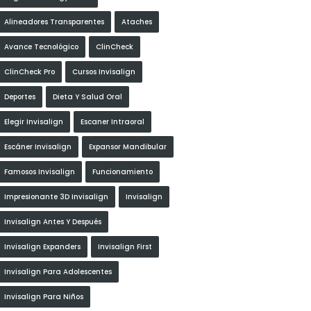
Alineadores Transparentes
Ataches
Avance Tecnológico
ClinCheck
ClinCheck Pro
Cursos Invisalign
Deportes
Dieta Y Salud Oral
Elegir Invisalign
Escaner Intraoral
Escáner Invisalign
Expansor Mandibular
Famosos Invisalign
Funcionamiento
Impresionante 3D Invisalign
Invisalign
Invisalign Antes Y Después
Invisalign Expanders
Invisalign First
Invisalign Para Adolescentes
Invisalign Para Niños