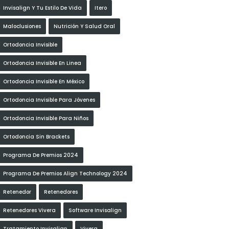
Invisalign Y Tu Estilo De Vida
Itero
Maloclusiones
Nutrición Y Salud Oral
Ortodoncia Invisible
Ortodoncia Invisible En Linea
Ortodoncia Invisible En México
Ortodoncia Invisible Para Jóvenes
Ortodoncia Invisible Para Niños
Ortodoncia Sin Brackets
Programa De Premios 2024
Programa De Premios Align Technology 2024
Retenedor
Retenedores
Retenedores Vivera
Software Invisalign
Tratamiento Invisalign
Vivera