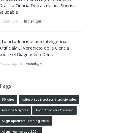
Oral: La Ciencia Detrás de una Sonrisa
Saludable
11 days ago
in
Invisalign
¿Tu ortodoncista usa Inteligencia
Artificial? El Veredicto de la Ciencia
sobre el Diagnóstico Dental
16 days ago
in
Invisalign
Tags
50 Años
Adiós A Los Brackets Tradicionales
Adultos Mayores
Align Speakers Training
Align Speakers Training 2026
Align Technology 2024