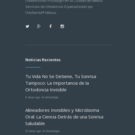
Ortodoncista Invisalign en la Ciudad de México.
Servicios de Ortodoncia Especializada por
OrtoDental® México.
Noticias Recientes
Tu Vida No Se Detiene, Tu Sonrisa
Tampoco: La Importancia de la
Ortodoncia Invisible
6 days ago
in
Invisalign
Alineadores Invisibles y Microbioma
Oral: La Ciencia Detrás de una Sonrisa
Saludable
12 days ago
in
Invisalign