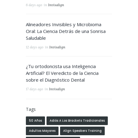
6 days ago
in
Invisalign
Alineadores Invisibles y Microbioma
Oral: La Ciencia Detrás de una Sonrisa
Saludable
12 days ago
in
Invisalign
¿Tu ortodoncista usa Inteligencia
Artificial? El Veredicto de la Ciencia
sobre el Diagnóstico Dental
17 days ago
in
Invisalign
Tags
50 Años
Adiós A Los Brackets Tradicionales
Adultos Mayores
Align Speakers Training