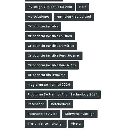
Invisalign Y Tu Estilo De Vida
Itero
Maloclusiones
Nutrición Y Salud Oral
Ortodoncia Invisible
Ortodoncia Invisible En Linea
Ortodoncia Invisible En México
Ortodoncia Invisible Para Jóvenes
Ortodoncia Invisible Para Niños
Ortodoncia Sin Brackets
Programa De Premios 2024
Programa De Premios Align Technology 2024
Retenedor
Retenedores
Retenedores Vivera
Software Invisalign
Tratamiento Invisalign
Vivera