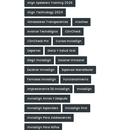
Align Speakers Training 2026
Align Technology 2024
Alineadores Transparentes
Ataches
Avance Tecnológico
ClinCheck
ClinCheck Pro
Cursos Invisalign
Deportes
Dieta Y Salud Oral
Elegir Invisalign
Escaner Intraoral
Escáner Invisalign
Expansor Mandibular
Famosos Invisalign
Funcionamiento
Impresionante 3D Invisalign
Invisalign
Invisalign Antes Y Después
Invisalign Expanders
Invisalign First
Invisalign Para Adolescentes
Invisalign Para Niños