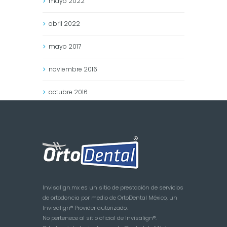
mayo
2022
abril
2022
mayo
2017
noviembre
2016
octubre
2016
Invisalign.mx es un sitio de prestación de servicios
de ortodoncia por medio de OrtoDental México, un
Invisalign® Provider autorizado.
No pertenece al sitio oficial de Invisalign®.