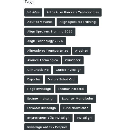
Tags
50 Años
Adiós A Los Brackets Tradicionales
Adultos Mayores
Align Speakers Training
Align Speakers Training 2026
Align Technology 2024
Alineadores Transparentes
Ataches
Avance Tecnológico
ClinCheck
ClinCheck Pro
Cursos Invisalign
Deportes
Dieta Y Salud Oral
Elegir Invisalign
Escaner Intraoral
Escáner Invisalign
Expansor Mandibular
Famosos Invisalign
Funcionamiento
Impresionante 3D Invisalign
Invisalign
Invisalign Antes Y Después