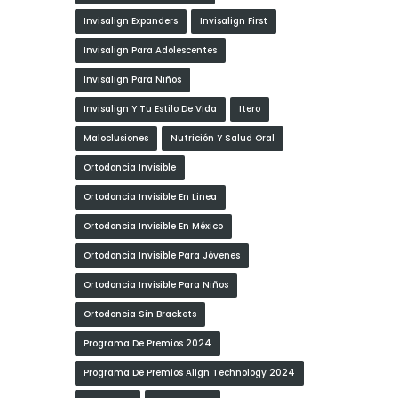
Invisalign Expanders
Invisalign First
Invisalign Para Adolescentes
Invisalign Para Niños
Invisalign Y Tu Estilo De Vida
Itero
Maloclusiones
Nutrición Y Salud Oral
Ortodoncia Invisible
Ortodoncia Invisible En Linea
Ortodoncia Invisible En México
Ortodoncia Invisible Para Jóvenes
Ortodoncia Invisible Para Niños
Ortodoncia Sin Brackets
Programa De Premios 2024
Programa De Premios Align Technology 2024