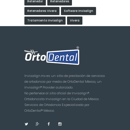
Retenedor
Retenedores
Retenedores Vivera
Software Invisalign
Tratamiento Invisalign
Vivera
Invisalign.mx es un sitio de prestación de servicios
de ortodoncia por medio de OrtoDental México, un
Invisalign® Provider autorizado.
No pertenece al sitio oficial de Invisalign®.
Ortodoncista Invisalign en la Ciudad de México.
Servicios de Ortodoncia Especializada por
OrtoDental® México.