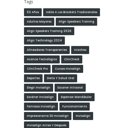
Tags
50 Años
Adiós A Los Brackets Tradicionales
Adultos Mayores
Align Speakers Training
Align Speakers Training 2026
Align Technology 2024
Alineadores Transparentes
Ataches
Avance Tecnológico
ClinCheck
ClinCheck Pro
Cursos Invisalign
Deportes
Dieta Y Salud Oral
Elegir Invisalign
Escaner Intraoral
Escáner Invisalign
Expansor Mandibular
Famosos Invisalign
Funcionamiento
Impresionante 3D Invisalign
Invisalign
Invisalign Antes Y Después