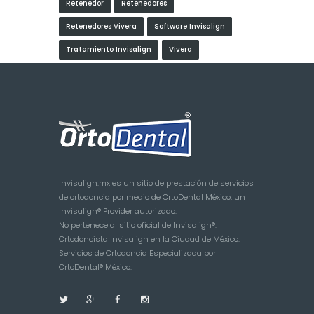
Retenedor
Retenedores
Retenedores Vivera
Software Invisalign
Tratamiento Invisalign
Vivera
Invisalign.mx es un sitio de prestación de servicios
de ortodoncia por medio de OrtoDental México, un
Invisalign® Provider autorizado.
No pertenece al sitio oficial de Invisalign®.
Ortodoncista Invisalign en la Ciudad de México.
Servicios de Ortodoncia Especializada por
OrtoDental® México.