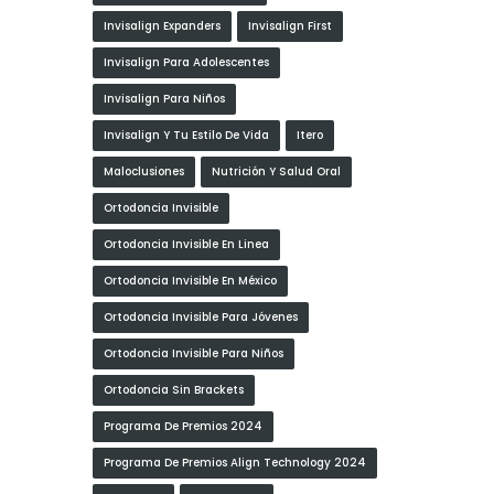
Invisalign Expanders
Invisalign First
Invisalign Para Adolescentes
Invisalign Para Niños
Invisalign Y Tu Estilo De Vida
Itero
Maloclusiones
Nutrición Y Salud Oral
Ortodoncia Invisible
Ortodoncia Invisible En Linea
Ortodoncia Invisible En México
Ortodoncia Invisible Para Jóvenes
Ortodoncia Invisible Para Niños
Ortodoncia Sin Brackets
Programa De Premios 2024
Programa De Premios Align Technology 2024