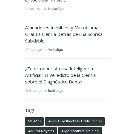
10 days ago
in
Invisalign
Alineadores Invisibles y Microbioma
Oral: La Ciencia Detrás de una Sonrisa
Saludable
17 days ago
in
Invisalign
¿Tu ortodoncista usa Inteligencia
Artificial? El Veredicto de la Ciencia
sobre el Diagnóstico Dental
21 days ago
in
Invisalign
Tags
50 Años
Adiós A Los Brackets Tradicionales
Adultos Mayores
Align Speakers Training