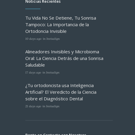
Noticias Recientes
Tu Vida No Se Detiene, Tu Sonrisa
Tampoco: La Importancia de la
Ortodoncia Invisible
10 days ago
in
Invisalign
Alineadores Invisibles y Microbioma
Oral: La Ciencia Detrás de una Sonrisa
Saludable
17 days ago
in
Invisalign
¿Tu ortodoncista usa Inteligencia
Artificial? El Veredicto de la Ciencia
sobre el Diagnóstico Dental
21 days ago
in
Invisalign
Ponte en Contacto con Nosotros