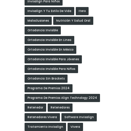
Invisalign Para Niños
Invisalign Y Tu Estilo De Vida
Itero
Maloclusiones
Nutrición Y Salud Oral
Ortodoncia Invisible
Ortodoncia Invisible En Linea
Ortodoncia Invisible En México
Ortodoncia Invisible Para Jóvenes
Ortodoncia Invisible Para Niños
Ortodoncia Sin Brackets
Programa De Premios 2024
Programa De Premios Align Technology 2024
Retenedor
Retenedores
Retenedores Vivera
Software Invisalign
Tratamiento Invisalign
Vivera