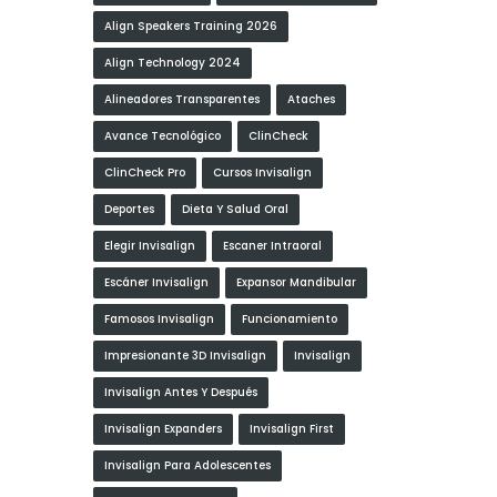
Align Speakers Training 2026
Align Technology 2024
Alineadores Transparentes
Ataches
Avance Tecnológico
ClinCheck
ClinCheck Pro
Cursos Invisalign
Deportes
Dieta Y Salud Oral
Elegir Invisalign
Escaner Intraoral
Escáner Invisalign
Expansor Mandibular
Famosos Invisalign
Funcionamiento
Impresionante 3D Invisalign
Invisalign
Invisalign Antes Y Después
Invisalign Expanders
Invisalign First
Invisalign Para Adolescentes