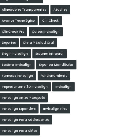
Alineadores Transparentes
Ataches
Avance Tecnológico
ClinCheck
ClinCheck Pro
Cursos Invisalign
Deportes
Dieta Y Salud Oral
Elegir Invisalign
Escaner Intraoral
Escáner Invisalign
Expansor Mandibular
Famosos Invisalign
Funcionamiento
Impresionante 3D Invisalign
Invisalign
Invisalign Antes Y Después
Invisalign Expanders
Invisalign First
Invisalign Para Adolescentes
Invisalign Para Niños