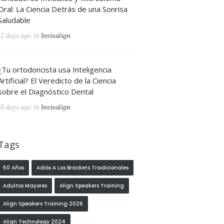
Oral: La Ciencia Detrás de una Sonrisa
Saludable
12 days ago
in
Invisalign
¿Tu ortodoncista usa Inteligencia
Artificial? El Veredicto de la Ciencia
sobre el Diagnóstico Dental
16 days ago
in
Invisalign
Tags
50 Años
Adiós A Los Brackets Tradicionales
Adultos Mayores
Align Speakers Training
Align Speakers Training 2026
Align Technology 2024