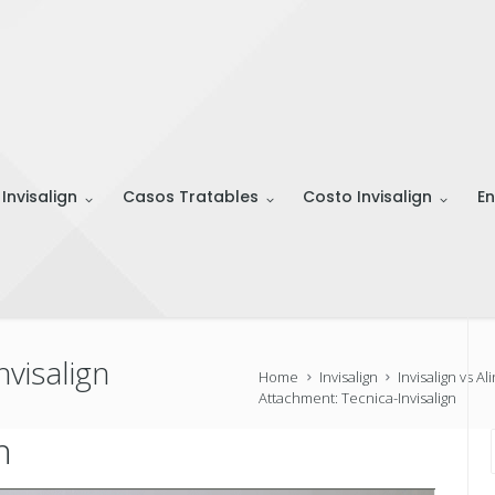
 Invisalign
Casos Tratables
Costo Invisalign
En
visalign
Home
Invisalign
Invisalign vs 
Attachment: Tecnica-Invisalign
n