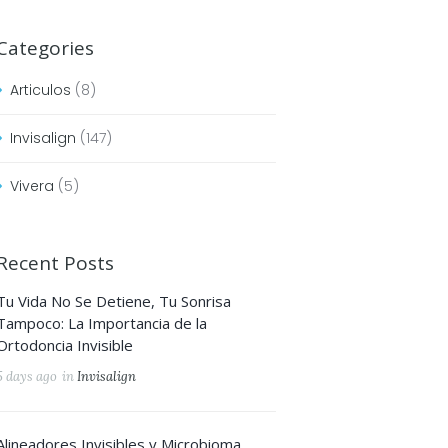
Categories
Articulos
(8)
Invisalign
(147)
Vivera
(5)
Recent Posts
Tu Vida No Se Detiene, Tu Sonrisa
Tampoco: La Importancia de la
Ortodoncia Invisible
5 days ago
in
Invisalign
Alineadores Invisibles y Microbioma