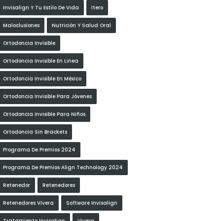
Invisalign Y Tu Estilo De Vida
Itero
Maloclusiones
Nutrición Y Salud Oral
Ortodoncia Invisible
Ortodoncia Invisible En Linea
Ortodoncia Invisible En México
Ortodoncia Invisible Para Jóvenes
Ortodoncia Invisible Para Niños
Ortodoncia Sin Brackets
Programa De Premios 2024
Programa De Premios Align Technology 2024
Retenedor
Retenedores
Retenedores Vivera
Software Invisalign
Tratamiento Invisalign
Vivera