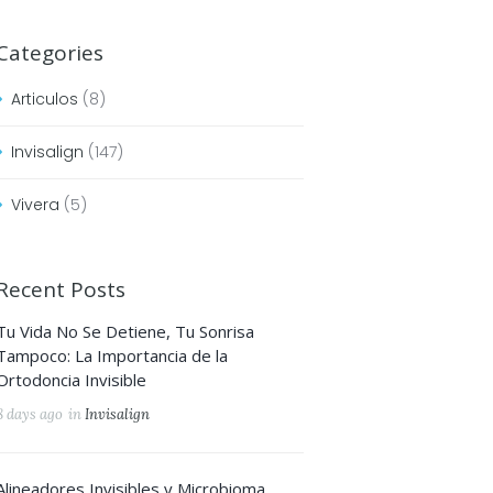
Categories
Articulos
(8)
Invisalign
(147)
Vivera
(5)
Next item
Invisalign-First-Nina
Recent Posts
Tu Vida No Se Detiene, Tu Sonrisa
Tampoco: La Importancia de la
Ortodoncia Invisible
8 days ago
in
Invisalign
Alineadores Invisibles y Microbioma