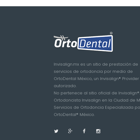
Invisalign.mx es un sitio de prestación de
servicios de ortodoncia por medio de
OrtoDental México, un Invisalign® Provider
autorizado.
No pertenece al sitio oficial de Invisalign®.
Ortodoncista Invisalign en la Ciudad de M
Servicios de Ortodoncia Especializada po
OrtoDental® México.