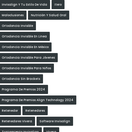
Invisalign Y Tu Estilo De Vida
Itero
Maloclusiones
Nutrición Y Salud Oral
Ortodoncia Invisible
Ortodoncia Invisible En Linea
Ortodoncia Invisible En México
Ortodoncia Invisible Para Jóvenes
Ortodoncia Invisible Para Niños
Ortodoncia Sin Brackets
Programa De Premios 2024
Programa De Premios Align Technology 2024
Retenedor
Retenedores
Retenedores Vivera
Software Invisalign
Tratamiento Invisalign
Vivera