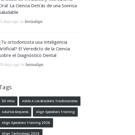
Oral: La Ciencia Detrás de una Sonrisa
Saludable
15 days ago
in
Invisalign
¿Tu ortodoncista usa Inteligencia
Artificial? El Veredicto de la Ciencia
sobre el Diagnóstico Dental
20 days ago
in
Invisalign
Tags
50 Años
Adiós A Los Brackets Tradicionales
Adultos Mayores
Align Speakers Training
Align Speakers Training 2026
Align Technology 2024