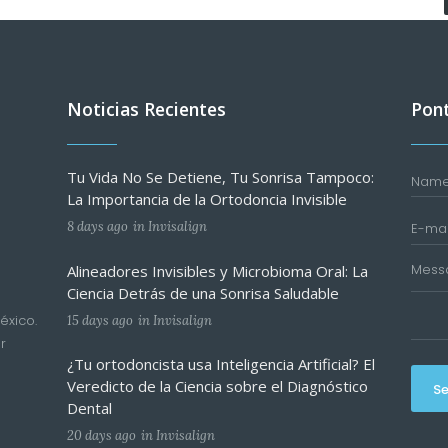
Noticias Recientes
Pont
Tu Vida No Se Detiene, Tu Sonrisa Tampoco:
La Importancia de la Ortodoncia Invisible
8 days ago
in
Invisalign
Alineadores Invisibles y Microbioma Oral: La
Ciencia Detrás de una Sonrisa Saludable
éxico.
15 days ago
in
Invisalign
r
¿Tu ortodoncista usa Inteligencia Artificial? El
Veredicto de la Ciencia sobre el Diagnóstico
S
Dental
20 days ago
in
Invisalign