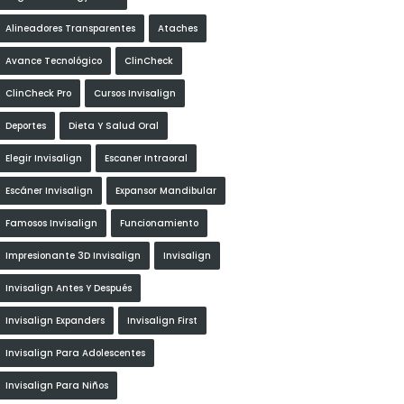
Alineadores Transparentes
Ataches
Avance Tecnológico
ClinCheck
ClinCheck Pro
Cursos Invisalign
Deportes
Dieta Y Salud Oral
Elegir Invisalign
Escaner Intraoral
Escáner Invisalign
Expansor Mandibular
Famosos Invisalign
Funcionamiento
Impresionante 3D Invisalign
Invisalign
Invisalign Antes Y Después
Invisalign Expanders
Invisalign First
Invisalign Para Adolescentes
Invisalign Para Niños