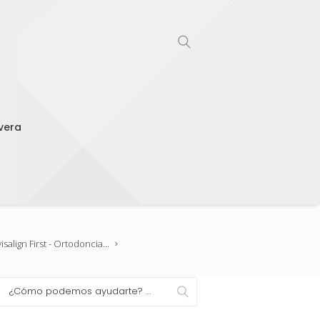
vera
salign First - Ortodoncia...