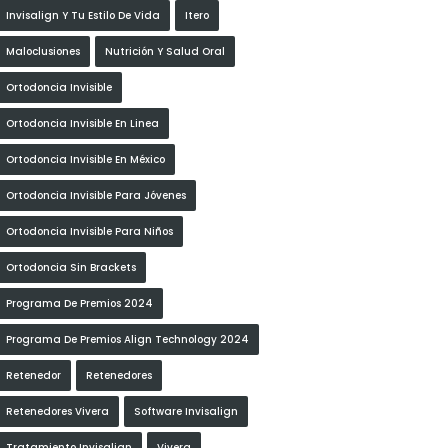
Invisalign Y Tu Estilo De Vida
Itero
Maloclusiones
Nutrición Y Salud Oral
Ortodoncia Invisible
Ortodoncia Invisible En Linea
Ortodoncia Invisible En México
Ortodoncia Invisible Para Jóvenes
Ortodoncia Invisible Para Niños
Ortodoncia Sin Brackets
Programa De Premios 2024
Programa De Premios Align Technology 2024
Retenedor
Retenedores
Retenedores Vivera
Software Invisalign
Tratamiento Invisalign
Vivera