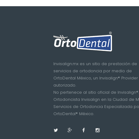
Invisalign.mx es un sitio de prestación de
servicios de ortodoncia por medio de
OrtoDental México, un Invisalign® Provider
autorizado.
No pertenece al sitio oficial de Invisalign®.
Ortodoncista Invisalign en la Ciudad de M
Servicios de Ortodoncia Especializada po
OrtoDental® México.