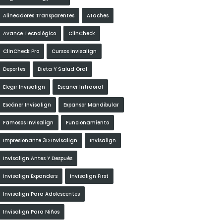
Alineadores Transparentes
Ataches
Avance Tecnológico
ClinCheck
ClinCheck Pro
Cursos Invisalign
Deportes
Dieta Y Salud Oral
Elegir Invisalign
Escaner Intraoral
Escáner Invisalign
Expansor Mandibular
Famosos Invisalign
Funcionamiento
Impresionante 3D Invisalign
Invisalign
Invisalign Antes Y Después
Invisalign Expanders
Invisalign First
Invisalign Para Adolescentes
Invisalign Para Niños