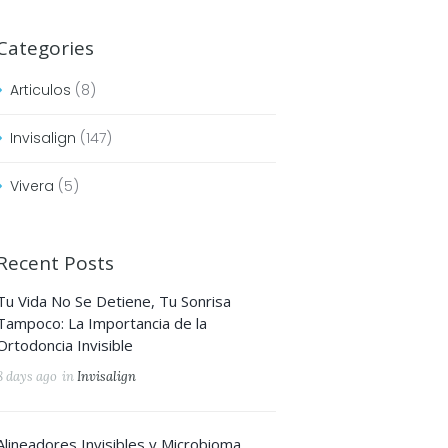
Categories
Articulos
(8)
Invisalign
(147)
Vivera
(5)
Recent Posts
Tu Vida No Se Detiene, Tu Sonrisa
Tampoco: La Importancia de la
Ortodoncia Invisible
8 days ago
in
Invisalign
Alineadores Invisibles y Microbioma