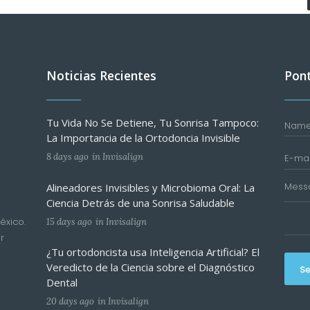
Noticias Recientes
Pont
Tu Vida No Se Detiene, Tu Sonrisa Tampoco:
La Importancia de la Ortodoncia Invisible
8 days ago
in
Invisalign
Alineadores Invisibles y Microbioma Oral: La
Ciencia Detrás de una Sonrisa Saludable
éxico.
15 days ago
in
Invisalign
r
¿Tu ortodoncista usa Inteligencia Artificial? El
Veredicto de la Ciencia sobre el Diagnóstico
S
Dental
20 days ago
in
Invisalign