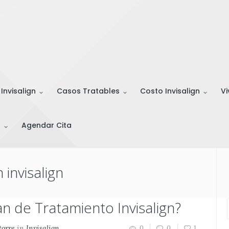
 Invisalign
Casos Tratables
Costo Invisalign
Vi
s
Agendar Cita
 invisalign
n de Tratamiento Invisalign?
torre
in
Invisalign
0
0
1