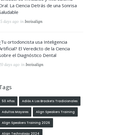
Oral: La Ciencia Detrás de una Sonrisa
Saludable
15 days ago
in
Invisalign
¿Tu ortodoncista usa Inteligencia
Artificial? El Veredicto de la Ciencia
sobre el Diagnóstico Dental
20 days ago
in
Invisalign
Tags
50 Años
Adiós A Los Brackets Tradicionales
Adultos Mayores
Align Speakers Training
Align Speakers Training 2026
Align Technology 2024