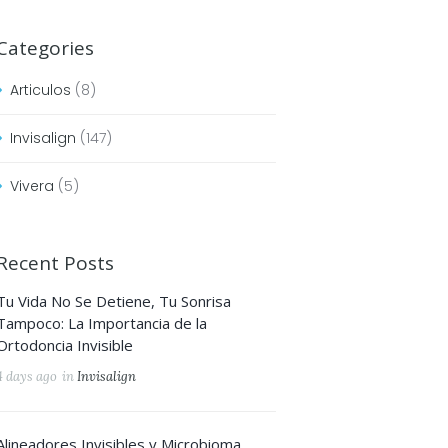
Categories
Next item
logo-2x
Articulos
(8)
Invisalign
(147)
Vivera
(5)
Recent Posts
Tu Vida No Se Detiene, Tu Sonrisa
Tampoco: La Importancia de la
Ortodoncia Invisible
4 days ago
in
Invisalign
Alineadores Invisibles y Microbioma