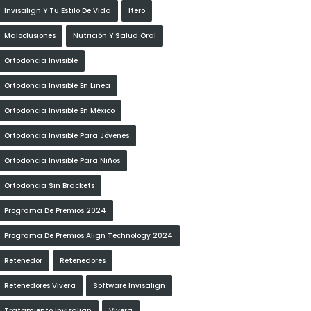
Invisalign Y Tu Estilo De Vida
Itero
Maloclusiones
Nutrición Y Salud Oral
Ortodoncia Invisible
Ortodoncia Invisible En Linea
Ortodoncia Invisible En México
Ortodoncia Invisible Para Jóvenes
Ortodoncia Invisible Para Niños
Ortodoncia Sin Brackets
Programa De Premios 2024
Programa De Premios Align Technology 2024
Retenedor
Retenedores
Retenedores Vivera
Software Invisalign
Tratamiento Invisalign
Vivera