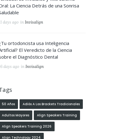
Oral: La Ciencia Detrás de una Sonrisa
Saludable
11 days ago
in
Invisalign
¿Tu ortodoncista usa Inteligencia
Artificial? El Veredicto de la Ciencia
sobre el Diagnóstico Dental
16 days ago
in
Invisalign
Tags
50 Años
Adiós A Los Brackets Tradicionales
Adultos Mayores
Align Speakers Training
Align Speakers Training 2026
Align Technology 2024