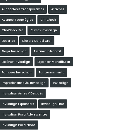
Alineadores Transparentes
Ataches
Avance Tecnológico
ClinCheck
ClinCheck Pro
Cursos Invisalign
Deportes
Dieta Y Salud Oral
Elegir Invisalign
Escaner Intraoral
Escáner Invisalign
Expansor Mandibular
Famosos Invisalign
Funcionamiento
Impresionante 3D Invisalign
Invisalign
Invisalign Antes Y Después
Invisalign Expanders
Invisalign First
Invisalign Para Adolescentes
Invisalign Para Niños