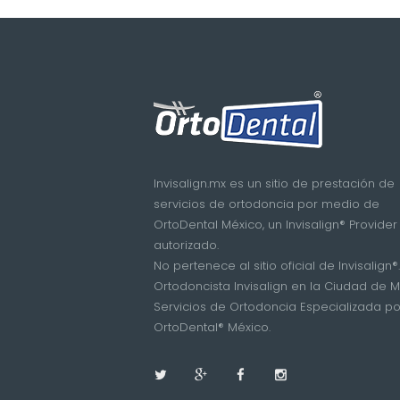
Invisalign.mx es un sitio de prestación de
servicios de ortodoncia por medio de
OrtoDental México, un Invisalign® Provider
autorizado.
No pertenece al sitio oficial de Invisalign®.
Ortodoncista Invisalign en la Ciudad de M
Servicios de Ortodoncia Especializada po
OrtoDental® México.