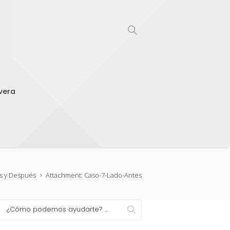
vera
es y Después
Attachment: Caso-7-Lado-Antes