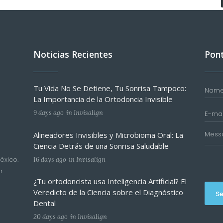
Noticias Recientes
Pont
Tu Vida No Se Detiene, Tu Sonrisa Tampoco:
La Importancia de la Ortodoncia Invisible
9 days ago
in
Invisalign
Alineadores Invisibles y Microbioma Oral: La
Ciencia Detrás de una Sonrisa Saludable
éxico.
16 days ago
in
Invisalign
r
¿Tu ortodoncista usa Inteligencia Artificial? El
Veredicto de la Ciencia sobre el Diagnóstico
S
Dental
20 days ago
in
Invisalign