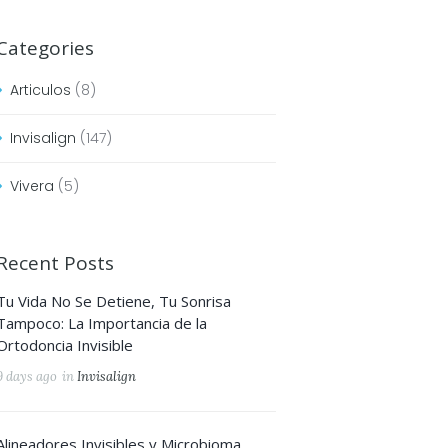
Categories
Articulos
(8)
Invisalign
(147)
Vivera
(5)
Recent Posts
Tu Vida No Se Detiene, Tu Sonrisa
Tampoco: La Importancia de la
Ortodoncia Invisible
9 days ago
in
Invisalign
Next item
Caso-7-Frente
Alineadores Invisibles y Microbioma