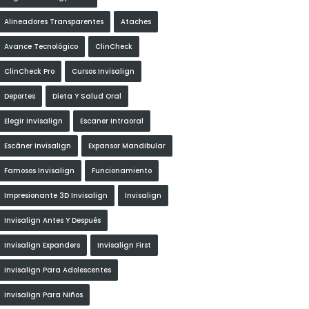
Alineadores Transparentes
Ataches
Avance Tecnológico
ClinCheck
ClinCheck Pro
Cursos Invisalign
Deportes
Dieta Y Salud Oral
Elegir Invisalign
Escaner Intraoral
Escáner Invisalign
Expansor Mandibular
Famosos Invisalign
Funcionamiento
Impresionante 3D Invisalign
Invisalign
Invisalign Antes Y Después
Invisalign Expanders
Invisalign First
Invisalign Para Adolescentes
Invisalign Para Niños