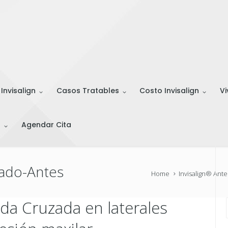
 Invisalign
Casos Tratables
Costo Invisalign
Vi
s
Agendar Cita
Lado-Antes
Home
Invisalign® Ant
ida Cruzada en laterales