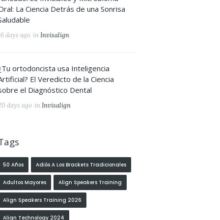
Oral: La Ciencia Detrás de una Sonrisa
Saludable
16 days ago
in
Invisalign
¿Tu ortodoncista usa Inteligencia
Artificial? El Veredicto de la Ciencia
sobre el Diagnóstico Dental
20 days ago
in
Invisalign
Tags
50 Años
Adiós A Los Brackets Tradicionales
Adultos Mayores
Align Speakers Training
Align Speakers Training 2026
Align Technology 2024