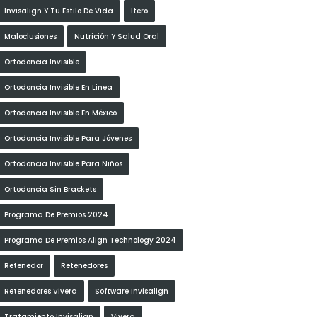
Invisalign Y Tu Estilo De Vida
Itero
Maloclusiones
Nutrición Y Salud Oral
Ortodoncia Invisible
Ortodoncia Invisible En Linea
Ortodoncia Invisible En México
Ortodoncia Invisible Para Jóvenes
Ortodoncia Invisible Para Niños
Ortodoncia Sin Brackets
Programa De Premios 2024
Programa De Premios Align Technology 2024
Retenedor
Retenedores
Retenedores Vivera
Software Invisalign
Tratamiento Invisalign
Vivera