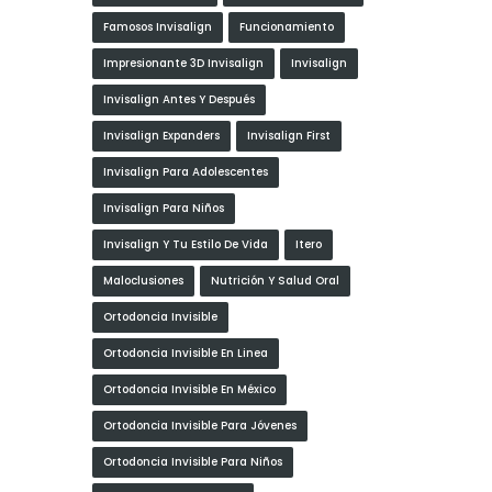
Famosos Invisalign
Funcionamiento
Impresionante 3D Invisalign
Invisalign
Invisalign Antes Y Después
Invisalign Expanders
Invisalign First
Invisalign Para Adolescentes
Invisalign Para Niños
Invisalign Y Tu Estilo De Vida
Itero
Maloclusiones
Nutrición Y Salud Oral
Ortodoncia Invisible
Ortodoncia Invisible En Linea
Ortodoncia Invisible En México
Ortodoncia Invisible Para Jóvenes
Ortodoncia Invisible Para Niños