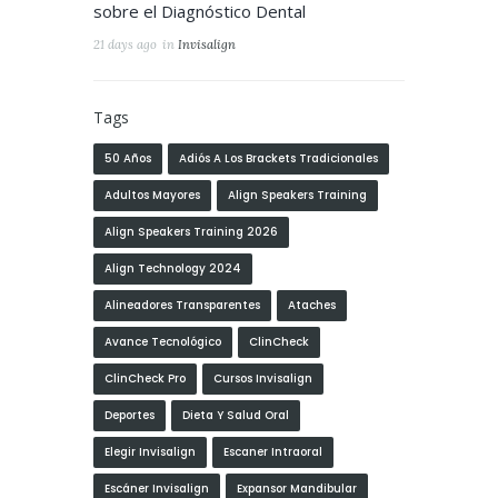
sobre el Diagnóstico Dental
21 days ago
in
Invisalign
Tags
50 Años
Adiós A Los Brackets Tradicionales
Adultos Mayores
Align Speakers Training
Align Speakers Training 2026
Align Technology 2024
Alineadores Transparentes
Ataches
Avance Tecnológico
ClinCheck
ClinCheck Pro
Cursos Invisalign
Deportes
Dieta Y Salud Oral
Elegir Invisalign
Escaner Intraoral
Escáner Invisalign
Expansor Mandibular