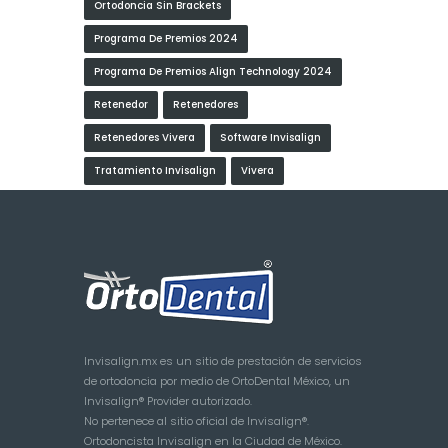
Ortodoncia Sin Brackets
Programa De Premios 2024
Programa De Premios Align Technology 2024
Retenedor
Retenedores
Retenedores Vivera
Software Invisalign
Tratamiento Invisalign
Vivera
Invisalign.mx es un sitio de prestación de servicios
de ortodoncia por medio de OrtoDental México, un
Invisalign® Provider autorizado.
No pertenece al sitio oficial de Invisalign®.
Ortodoncista Invisalign en la Ciudad de México.