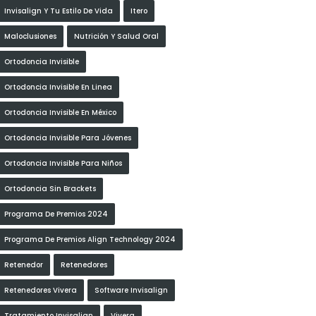
Invisalign Y Tu Estilo De Vida
Itero
Maloclusiones
Nutrición Y Salud Oral
Ortodoncia Invisible
Ortodoncia Invisible En Linea
Ortodoncia Invisible En México
Ortodoncia Invisible Para Jóvenes
Ortodoncia Invisible Para Niños
Ortodoncia Sin Brackets
Programa De Premios 2024
Programa De Premios Align Technology 2024
Retenedor
Retenedores
Retenedores Vivera
Software Invisalign
Tratamiento Invisalign
Vivera