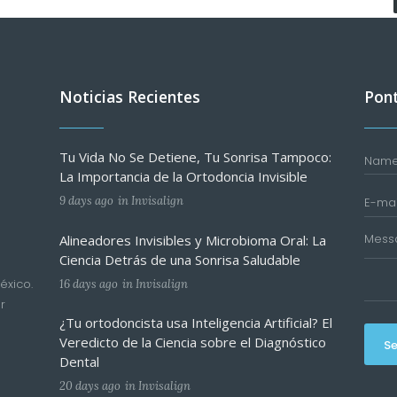
Noticias Recientes
Pont
Tu Vida No Se Detiene, Tu Sonrisa Tampoco:
La Importancia de la Ortodoncia Invisible
9 days ago
in
Invisalign
Alineadores Invisibles y Microbioma Oral: La
Ciencia Detrás de una Sonrisa Saludable
éxico.
16 days ago
in
Invisalign
r
¿Tu ortodoncista usa Inteligencia Artificial? El
Veredicto de la Ciencia sobre el Diagnóstico
S
Dental
20 days ago
in
Invisalign