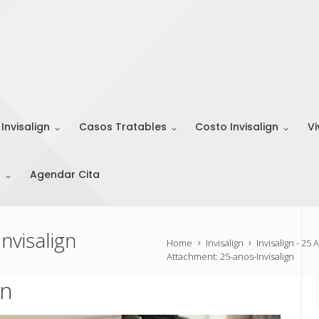
 Invisalign
Casos Tratables
Costo Invisalign
Vi
s
Agendar Cita
nvisalign
Home
Invisalign
Invisalign - 25
Attachment: 25-anos-Invisalign
gn