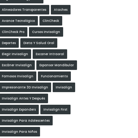
Alineadores Transparentes
Ataches
Avance Tecnológico
ClinCheck
ClinCheck Pro
Cursos Invisalign
Deportes
Dieta Y Salud Oral
Elegir Invisalign
Escaner Intraoral
Escáner Invisalign
Expansor Mandibular
Famosos Invisalign
Funcionamiento
Impresionante 3D Invisalign
Invisalign
Invisalign Antes Y Después
Invisalign Expanders
Invisalign First
Invisalign Para Adolescentes
Invisalign Para Niños