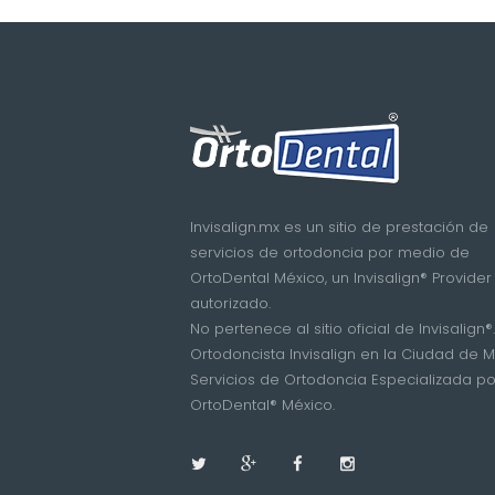
Invisalign.mx es un sitio de prestación de
servicios de ortodoncia por medio de
OrtoDental México, un Invisalign® Provider
autorizado.
No pertenece al sitio oficial de Invisalign®.
Ortodoncista Invisalign en la Ciudad de M
Servicios de Ortodoncia Especializada po
OrtoDental® México.