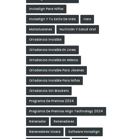
Invisalign Para Niños
Invisalign Y Tu Estilo De Vida
Itero
Maloclusiones
Nutrición Y Salud Oral
Ortodoncia Invisible
Ortodoncia Invisible En Linea
Ortodoncia Invisible En México
Ortodoncia Invisible Para Jóvenes
Ortodoncia Invisible Para Niños
Ortodoncia Sin Brackets
Programa De Premios 2024
Programa De Premios Align Technology 2024
Retenedor
Retenedores
Retenedores Vivera
Software Invisalign