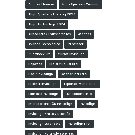
Adultos Mayores
Align Speakers Training
Align Speakers Training 2026
Align Technology 2024
Alineadores Transparentes
Ataches
Avance Tecnológico
ClinCheck
ClinCheck Pro
Cursos Invisalign
Deportes
Dieta Y Salud Oral
Elegir Invisalign
Escaner Intraoral
Escáner Invisalign
Expansor Mandibular
Famosos Invisalign
Funcionamiento
Impresionante 3D Invisalign
Invisalign
Invisalign Antes Y Después
Invisalign Expanders
Invisalign First
Invisalign Para Adolescentes