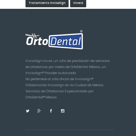
Tratamiento Invisalign
Vivera
Invisalign.mx es un sitio de prestación de servicios
de ortodoncia por medio de OrtoDental México, un
Invisalign® Provider autorizado.
No pertenece al sitio oficial de Invisalign®.
Ortodoncista Invisalign en la Ciudad de México.
Servicios de Ortodoncia Especializada por
OrtoDental® México.