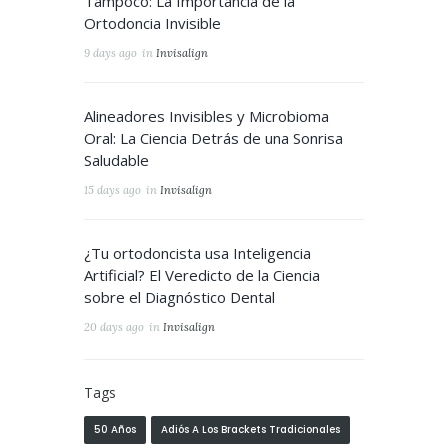
Tampoco: La Importancia de la
Ortodoncia Invisible
9 days ago
in
Invisalign
Alineadores Invisibles y Microbioma
Oral: La Ciencia Detrás de una Sonrisa
Saludable
15 days ago
in
Invisalign
¿Tu ortodoncista usa Inteligencia
Artificial? El Veredicto de la Ciencia
sobre el Diagnóstico Dental
20 days ago
in
Invisalign
Tags
50 Años
Adiós A Los Brackets Tradicionales