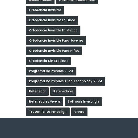
Ortodoncia Invisible
Ortodoncia Invisible En Linea
Ortodoncia Invisible En México
Ortodoncia Invisible Para Jóvenes
Ortodoncia Invisible Para Niños
Ortodoncia Sin Brackets
Programa De Premios 2024
Programa De Premios Align Technology 2024
Retenedor
Retenedores
Retenedores Vivera
Software Invisalign
Tratamiento Invisalign
Vivera