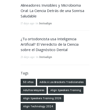
Alineadores Invisibles y Microbioma
Oral: La Ciencia Detrás de una Sonrisa
Saludable
17 days ago
in
Invisalign
¿Tu ortodoncista usa Inteligencia
Artificial? El Veredicto de la Ciencia
sobre el Diagnóstico Dental
21 days ago
in
Invisalign
Tags
50 Años
Adiós A Los Brackets Tradicionales
Adultos Mayores
Align Speakers Training
Align Speakers Training 2026
Align Technology 2024