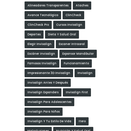
Alineadores Transparentes
Ataches
Avance Tecnológico
ClinCheck
ClinCheck Pro
Cursos Invisalign
Deportes
Dieta Y Salud Oral
Elegir Invisalign
Escaner Intraoral
Escáner Invisalign
Expansor Mandibular
Famosos Invisalign
Funcionamiento
Impresionante 3D Invisalign
Invisalign
Invisalign Antes Y Después
Invisalign Expanders
Invisalign First
Invisalign Para Adolescentes
Invisalign Para Niños
Invisalign Y Tu Estilo De Vida
Itero
Maloclusiones
Nutrición Y Salud Oral