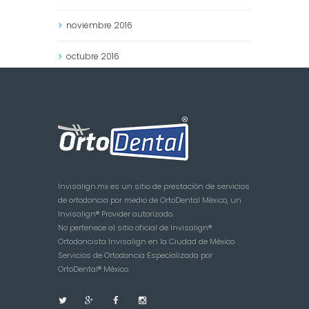
noviembre
2016
octubre
2016
Invisalign.mx es un sitio de prestación de servicios
de ortodoncia por medio de OrtoDental México, un
Invisalign® Provider autorizado.
No pertenece al sitio oficial de Invisalign®.
Ortodoncista Invisalign en la Ciudad de México.
Servicios de Ortodoncia Especializada por
OrtoDental® México.