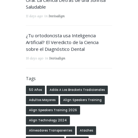
Oral: La Ciencia Detrás de una Sonrisa
Saludable
11 days ago
in
Invisalign
¿Tu ortodoncista usa Inteligencia
Artificial? El Veredicto de la Ciencia
sobre el Diagnóstico Dental
16 days ago
in
Invisalign
Tags
50 Años
Adiós A Los Brackets Tradicionales
Adultos Mayores
Align Speakers Training
Align Speakers Training 2026
Align Technology 2024
Alineadores Transparentes
Ataches