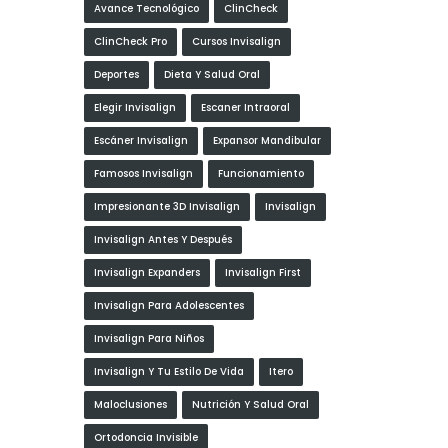
Avance Tecnológico
ClinCheck
ClinCheck Pro
Cursos Invisalign
Deportes
Dieta Y Salud Oral
Elegir Invisalign
Escaner Intraoral
Escáner Invisalign
Expansor Mandibular
Famosos Invisalign
Funcionamiento
Impresionante 3D Invisalign
Invisalign
Invisalign Antes Y Después
Invisalign Expanders
Invisalign First
Invisalign Para Adolescentes
Invisalign Para Niños
Invisalign Y Tu Estilo De Vida
Itero
Maloclusiones
Nutrición Y Salud Oral
Ortodoncia Invisible