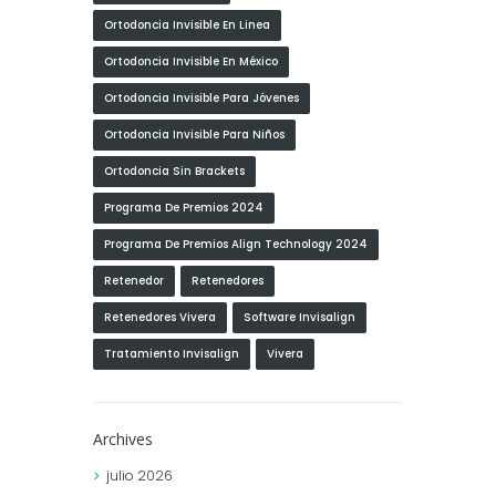
Ortodoncia Invisible En Linea
Ortodoncia Invisible En México
Ortodoncia Invisible Para Jóvenes
Ortodoncia Invisible Para Niños
Ortodoncia Sin Brackets
Programa De Premios 2024
Programa De Premios Align Technology 2024
Retenedor
Retenedores
Retenedores Vivera
Software Invisalign
Tratamiento Invisalign
Vivera
Archives
julio
2026