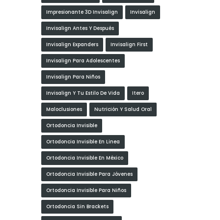
Impresionante 3D Invisalign
Invisalign
Invisalign Antes Y Después
Invisalign Expanders
Invisalign First
Invisalign Para Adolescentes
Invisalign Para Niños
Invisalign Y Tu Estilo De Vida
Itero
Maloclusiones
Nutrición Y Salud Oral
Ortodoncia Invisible
Ortodoncia Invisible En Linea
Ortodoncia Invisible En México
Ortodoncia Invisible Para Jóvenes
Ortodoncia Invisible Para Niños
Ortodoncia Sin Brackets