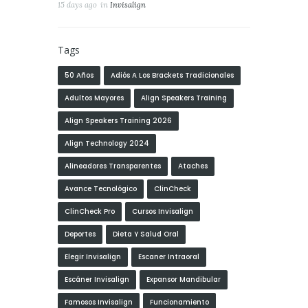
15 days ago
in
Invisalign
Tags
50 Años
Adiós A Los Brackets Tradicionales
Adultos Mayores
Align Speakers Training
Align Speakers Training 2026
Align Technology 2024
Alineadores Transparentes
Ataches
Avance Tecnológico
ClinCheck
ClinCheck Pro
Cursos Invisalign
Deportes
Dieta Y Salud Oral
Elegir Invisalign
Escaner Intraoral
Escáner Invisalign
Expansor Mandibular
Famosos Invisalign
Funcionamiento