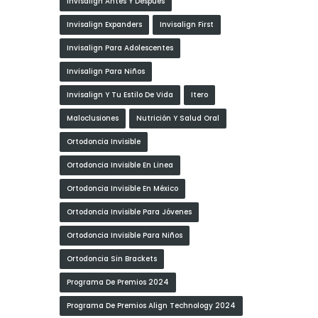
Invisalign Antes Y Después
Invisalign Expanders
Invisalign First
Invisalign Para Adolescentes
Invisalign Para Niños
Invisalign Y Tu Estilo De Vida
Itero
Maloclusiones
Nutrición Y Salud Oral
Ortodoncia Invisible
Ortodoncia Invisible En Linea
Ortodoncia Invisible En México
Ortodoncia Invisible Para Jóvenes
Ortodoncia Invisible Para Niños
Ortodoncia Sin Brackets
Programa De Premios 2024
Programa De Premios Align Technology 2024