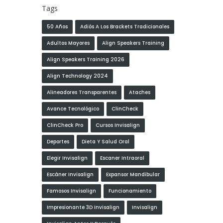
Tags
50 Años
Adiós A Los Brackets Tradicionales
Adultos Mayores
Align Speakers Training
Align Speakers Training 2026
Align Technology 2024
Alineadores Transparentes
Ataches
Avance Tecnológico
ClinCheck
ClinCheck Pro
Cursos Invisalign
Deportes
Dieta Y Salud Oral
Elegir Invisalign
Escaner Intraoral
Escáner Invisalign
Expansor Mandibular
Famosos Invisalign
Funcionamiento
Impresionante 3D Invisalign
Invisalign