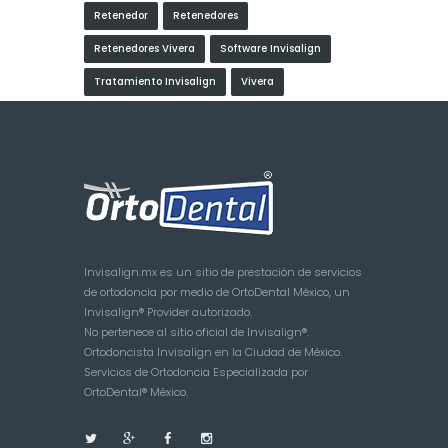
Retenedor
Retenedores
Retenedores Vivera
Software Invisalign
Tratamiento Invisalign
Vivera
Invisalign.mx es un sitio de prestación de servicios
de ortodoncia por medio de OrtoDental México, un
Invisalign® Provider autorizado.
No pertenece al sitio oficial de Invisalign®.
Ortodoncista Invisalign en la Ciudad de México.
Servicios de Ortodoncia Especializada por
OrtoDental® México.