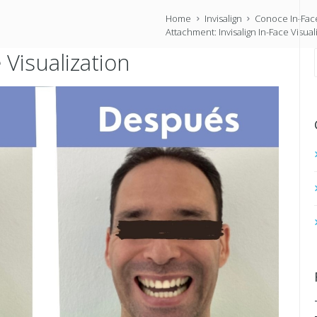
Home
Invisalign
Conoce In-Face
Attachment: Invisalign In-Face Visual
e Visualization