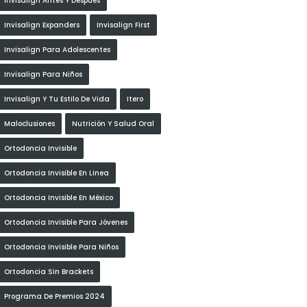
Invisalign Antes Y Después
Invisalign Expanders
Invisalign First
Invisalign Para Adolescentes
Invisalign Para Niños
Invisalign Y Tu Estilo De Vida
Itero
Maloclusiones
Nutrición Y Salud Oral
Ortodoncia Invisible
Ortodoncia Invisible En Linea
Ortodoncia Invisible En México
Ortodoncia Invisible Para Jóvenes
Ortodoncia Invisible Para Niños
Ortodoncia Sin Brackets
Programa De Premios 2024