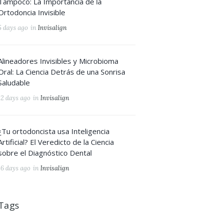
Tampoco: La Importancia de la
Ortodoncia Invisible
5 days ago
in
Invisalign
Alineadores Invisibles y Microbioma
Oral: La Ciencia Detrás de una Sonrisa
Saludable
12 days ago
in
Invisalign
¿Tu ortodoncista usa Inteligencia
Artificial? El Veredicto de la Ciencia
sobre el Diagnóstico Dental
16 days ago
in
Invisalign
Tags