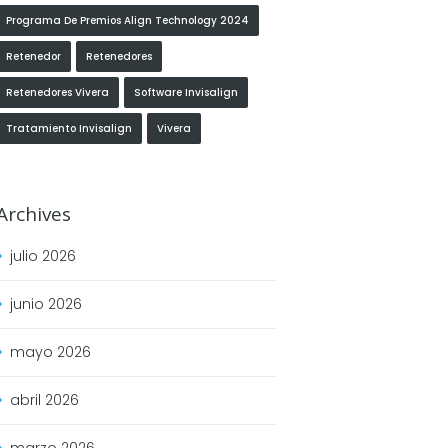
Programa De Premios Align Technology 2024
Retenedor
Retenedores
Retenedores Vivera
Software Invisalign
Tratamiento Invisalign
Vivera
Archives
julio
2026
junio
2026
mayo
2026
abril
2026
marzo
2026