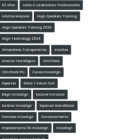
50 Años
Adiós A Los Brackets Tradicionales
Adultos Mayores
Align Speakers Training
Align Speakers Training 2026
Align Technology 2024
Alineadores Transparentes
Ataches
Avance Tecnológico
ClinCheck
ClinCheck Pro
Cursos Invisalign
Deportes
Dieta Y Salud Oral
Elegir Invisalign
Escaner Intraoral
Escáner Invisalign
Expansor Mandibular
Famosos Invisalign
Funcionamiento
Impresionante 3D Invisalign
Invisalign